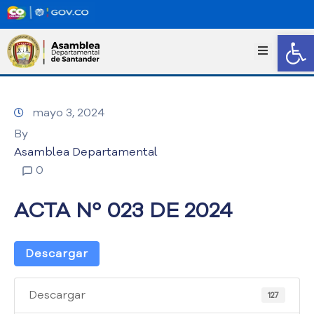
Abrir
I
n
i
c
mayo 3, 2024
i
o
By
T
Asamblea Departamental
r
0
a
n
ACTA Nº 023 DE 2024
s
p
a
Descargar
r
e
n
Descargar
127
c