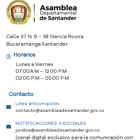
o
P
r
e
g
Calle 37 N. 9 – 38 García Rovira
u
Bucaramanga.Santander.
n
t
Horarios
a
Lunes a Viernes
s
07:00 A.M – 12:00 P.M
f
02:00 P.M – 05:00 P.M
r
e
Contacto
c
u
Línea anticorrupción:
e
contacto@asambleadesantander.gov.co
n
t
NOTIFICACIONES JUDICIALES:
e
juridica@asambleadesantander.gov.co
s
(canal digital exclusivo para la comunicación con