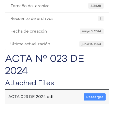
i
Tamaño del archivo
a
5.28 MB
A
t
Recuento de archivos
1
e
n
Fecha de creación
mayo 3, 2024
c
i
Última actualización
junio 14, 2024
ó
n
ACTA Nº 023 DE
y
S
2024
e
r
v
Attached Files
i
c
i
ACTA 023 DE 2024.pdf
Descargar
o
a
l