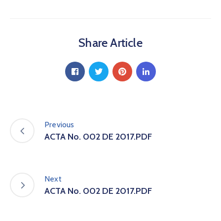
a
C
i
Share Article
u
d
a
d
a
n
í
a
Previous
P
ACTA No. 002 DE 2017.PDF
a
r
t
i
Next
c
ACTA No. 002 DE 2017.PDF
i
p
a