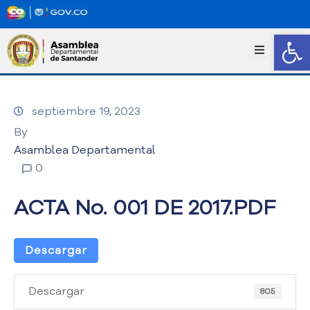
Abrir
I
n
i
c
septiembre 19, 2023
i
o
By
T
Asamblea Departamental
r
0
a
n
ACTA No. 001 DE 2017.PDF
s
p
a
Descargar
r
e
n
Descargar
805
c