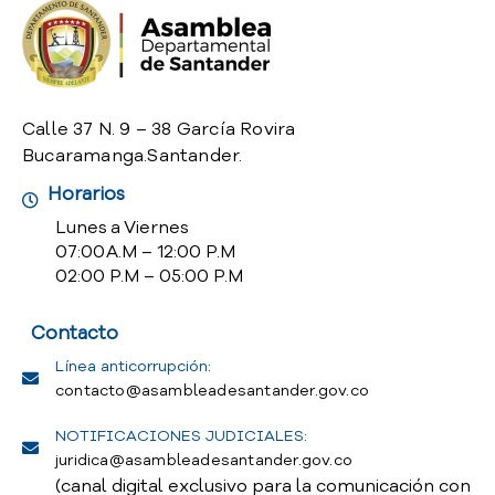
o
P
r
e
g
Calle 37 N. 9 – 38 García Rovira
u
Bucaramanga.Santander.
n
t
Horarios
a
Lunes a Viernes
s
07:00 A.M – 12:00 P.M
f
02:00 P.M – 05:00 P.M
r
e
Contacto
c
u
Línea anticorrupción:
e
contacto@asambleadesantander.gov.co
n
t
NOTIFICACIONES JUDICIALES:
e
juridica@asambleadesantander.gov.co
s
(canal digital exclusivo para la comunicación con