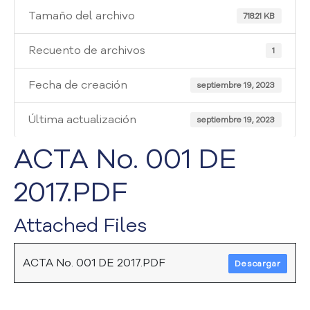
i
Tamaño del archivo
a
718.21 KB
A
t
Recuento de archivos
1
e
n
Fecha de creación
septiembre 19, 2023
c
i
Última actualización
septiembre 19, 2023
ó
n
ACTA No. 001 DE
y
S
2017.PDF
e
r
v
Attached Files
i
c
i
ACTA No. 001 DE 2017.PDF
Descargar
o
a
l