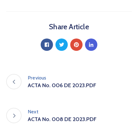
a
C
i
Share Article
u
d
a
d
a
n
í
a
Previous
P
ACTA No. 006 DE 2023.PDF
a
r
t
i
Next
c
ACTA No. 008 DE 2023.PDF
i
p
a