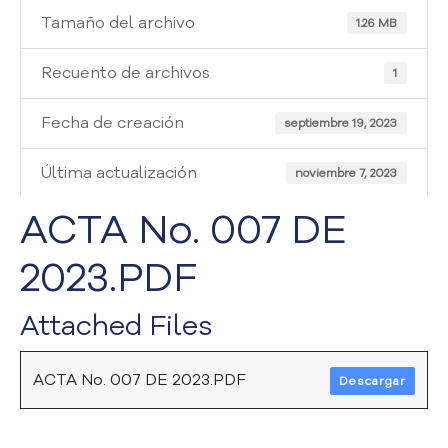
i
Tamaño del archivo
a
1.26 MB
A
t
Recuento de archivos
1
e
n
Fecha de creación
septiembre 19, 2023
c
i
Última actualización
noviembre 7, 2023
ó
n
ACTA No. 007 DE
y
S
2023.PDF
e
r
v
Attached Files
i
c
i
ACTA No. 007 DE 2023.PDF
Descargar
o
a
l