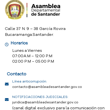
o
P
r
e
g
Calle 37 N. 9 – 38 García Rovira
u
Bucaramanga.Santander.
n
t
Horarios
a
Lunes a Viernes
s
07:00 A.M – 12:00 P.M
f
02:00 P.M – 05:00 P.M
r
e
Contacto
c
u
Línea anticorrupción:
e
contacto@asambleadesantander.gov.co
n
t
NOTIFICACIONES JUDICIALES:
e
juridica@asambleadesantander.gov.co
s
(canal digital exclusivo para la comunicación con