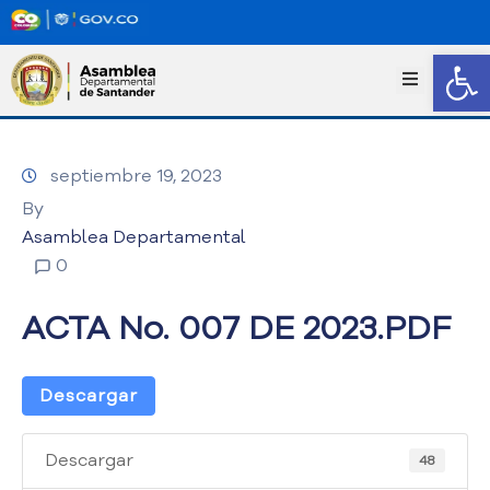
Abrir
I
n
i
c
septiembre 19, 2023
i
o
By
T
Asamblea Departamental
r
0
a
n
ACTA No. 007 DE 2023.PDF
s
p
a
Descargar
r
e
n
Descargar
48
c