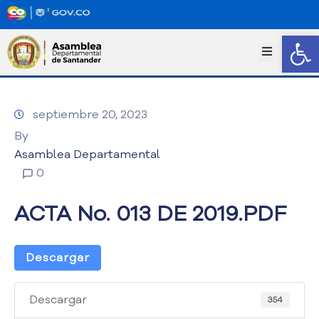
Abrir
I
n
i
c
septiembre 20, 2023
i
o
By
T
Asamblea Departamental
r
0
a
n
ACTA No. 013 DE 2019.PDF
s
p
a
Descargar
r
e
n
Descargar
354
c