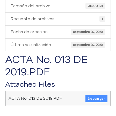
i
Tamaño del archivo
a
286.00 KB
A
t
Recuento de archivos
1
e
n
Fecha de creación
septiembre 20, 2023
c
i
Última actualización
septiembre 20, 2023
ó
n
ACTA No. 013 DE
y
S
2019.PDF
e
r
v
Attached Files
i
c
i
ACTA No. 013 DE 2019.PDF
Descargar
o
a
l