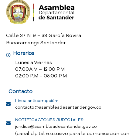
o
P
r
e
g
Calle 37 N. 9 – 38 García Rovira
u
Bucaramanga.Santander.
n
t
Horarios
a
Lunes a Viernes
s
07:00 A.M – 12:00 P.M
f
02:00 P.M – 05:00 P.M
r
e
Contacto
c
u
Línea anticorrupción:
e
contacto@asambleadesantander.gov.co
n
t
NOTIFICACIONES JUDICIALES:
e
juridica@asambleadesantander.gov.co
s
(canal digital exclusivo para la comunicación con