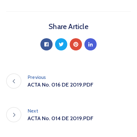
a
C
i
Share Article
u
d
a
d
a
n
í
a
Previous
P
ACTA No. 016 DE 2019.PDF
a
r
t
i
Next
c
ACTA No. 014 DE 2019.PDF
i
p
a