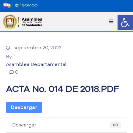
Abrir
I
n
i
c
septiembre 20, 2023
i
o
By
T
Asamblea Departamental
r
0
a
n
ACTA No. 014 DE 2018.PDF
s
p
a
Descargar
r
e
n
Descargar
60
c