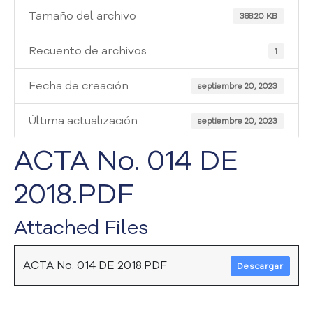
i
Tamaño del archivo
a
388.20 KB
A
t
Recuento de archivos
1
e
n
Fecha de creación
septiembre 20, 2023
c
i
Última actualización
septiembre 20, 2023
ó
n
ACTA No. 014 DE
y
S
2018.PDF
e
r
v
Attached Files
i
c
i
ACTA No. 014 DE 2018.PDF
Descargar
o
a
l