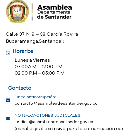
o
P
r
e
g
Calle 37 N. 9 – 38 García Rovira
u
Bucaramanga.Santander.
n
t
Horarios
a
Lunes a Viernes
s
07:00 A.M – 12:00 P.M
f
02:00 P.M – 05:00 P.M
r
e
Contacto
c
u
Línea anticorrupción:
e
contacto@asambleadesantander.gov.co
n
t
NOTIFICACIONES JUDICIALES:
e
juridica@asambleadesantander.gov.co
s
(canal digital exclusivo para la comunicación con