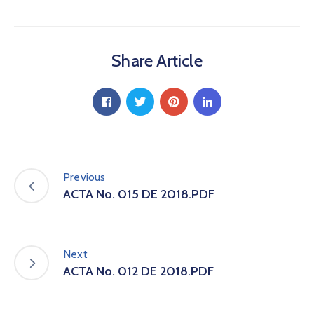
a
C
i
Share Article
u
d
a
d
a
n
í
a
Previous
P
ACTA No. 015 DE 2018.PDF
a
r
t
i
Next
c
ACTA No. 012 DE 2018.PDF
i
p
a