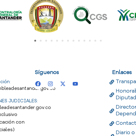
uest
Useful Links
Useful 
Síguenos
Enlaces
Transpa
ción:
bleadesantander.gov.co
Honora
Diputa
ES JUDICIALES:
Directo
leadesantander.gov.co
Depend
xclusivo
cación con
Contac
ciales)
Diario o