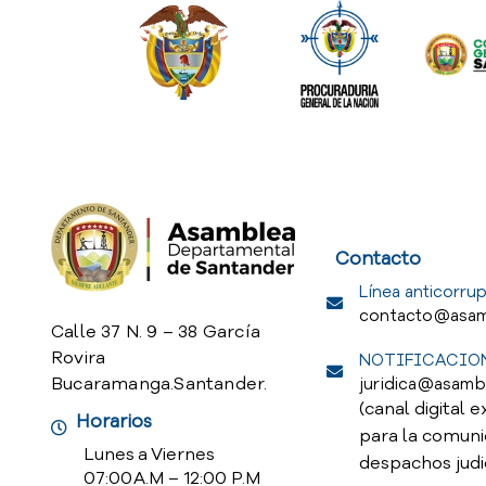
Service Req
Contacto
Línea anticorrup
contacto@asam
Calle 37 N. 9 – 38 García
Rovira
NOTIFICACION
Bucaramanga.Santander.
juridica@asamb
(canal digital e
Horarios
para la comuni
Lunes a Viernes
despachos judi
07:00 A.M – 12:00 P.M