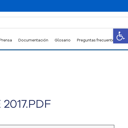
Abrir
 Prensa
Documentación
Glosario
Preguntas frecuentes
 2017.PDF