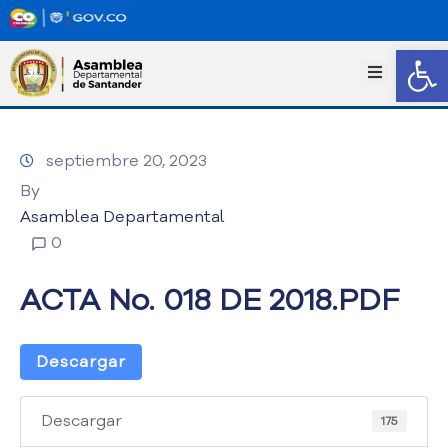
Abrir
I
n
i
c
septiembre 20, 2023
i
o
By
T
Asamblea Departamental
r
0
a
n
ACTA No. 018 DE 2018.PDF
s
p
a
Descargar
r
e
n
Descargar
175
c