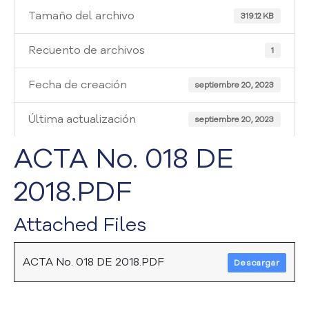
i
Tamaño del archivo
a
319.12 KB
A
t
Recuento de archivos
1
e
n
Fecha de creación
septiembre 20, 2023
c
i
Última actualización
septiembre 20, 2023
ó
n
ACTA No. 018 DE
y
S
2018.PDF
e
r
v
Attached Files
i
c
i
ACTA No. 018 DE 2018.PDF
Descargar
o
a
l