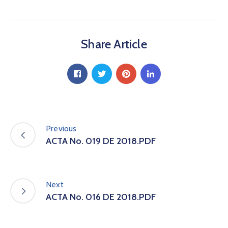
a
C
i
Share Article
u
d
a
d
a
n
í
a
Previous
P
ACTA No. 019 DE 2018.PDF
a
r
t
i
Next
c
ACTA No. 016 DE 2018.PDF
i
p
a