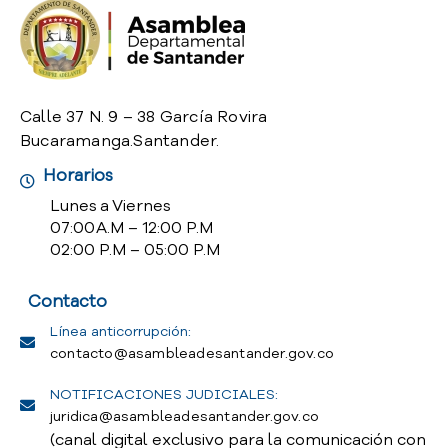
o
P
r
e
g
Calle 37 N. 9 – 38 García Rovira
u
Bucaramanga.Santander.
n
t
Horarios
a
Lunes a Viernes
s
07:00 A.M – 12:00 P.M
f
02:00 P.M – 05:00 P.M
r
e
Contacto
c
u
Línea anticorrupción:
e
contacto@asambleadesantander.gov.co
n
t
NOTIFICACIONES JUDICIALES:
e
juridica@asambleadesantander.gov.co
s
(canal digital exclusivo para la comunicación con