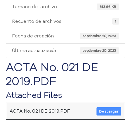
i
Tamaño del archivo
a
313.66 KB
A
t
Recuento de archivos
1
e
n
Fecha de creación
septiembre 20, 2023
c
i
Última actualización
septiembre 20, 2023
ó
n
ACTA No. 021 DE
y
S
2019.PDF
e
r
v
Attached Files
i
c
i
ACTA No. 021 DE 2019.PDF
Descargar
o
a
l