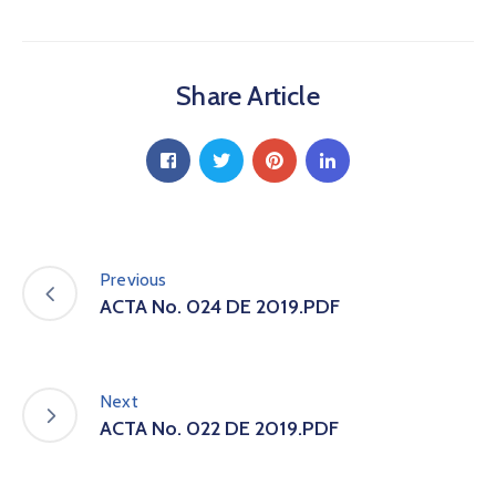
a
C
i
Share Article
u
d
a
d
a
n
í
a
Previous
P
ACTA No. 024 DE 2019.PDF
a
r
t
i
Next
c
ACTA No. 022 DE 2019.PDF
i
p
a