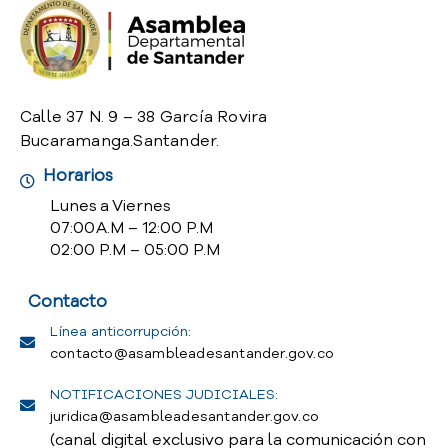
o
P
r
e
g
Calle 37 N. 9 – 38 García Rovira
u
Bucaramanga.Santander.
n
t
Horarios
a
Lunes a Viernes
s
07:00 A.M – 12:00 P.M
f
02:00 P.M – 05:00 P.M
r
e
Contacto
c
u
Línea anticorrupción:
e
contacto@asambleadesantander.gov.co
n
t
NOTIFICACIONES JUDICIALES:
e
juridica@asambleadesantander.gov.co
s
(canal digital exclusivo para la comunicación con