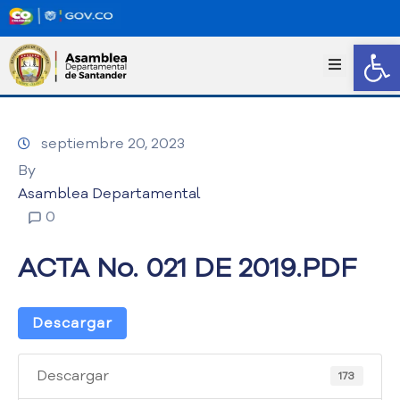
Abrir
I
n
i
c
septiembre 20, 2023
i
o
By
T
Asamblea Departamental
r
0
a
n
ACTA No. 021 DE 2019.PDF
s
p
a
Descargar
r
e
n
Descargar
173
c