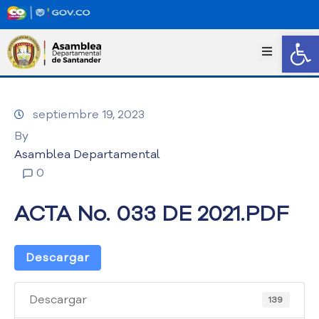
Abrir
I
n
i
c
septiembre 19, 2023
i
o
By
T
Asamblea Departamental
r
0
a
n
ACTA No. 033 DE 2021.PDF
s
p
a
Descargar
r
e
n
Descargar
139
c