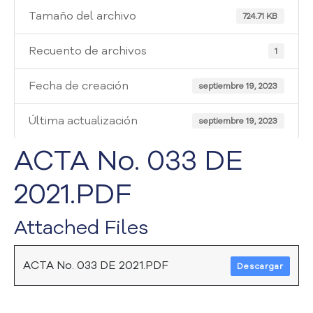
i
Tamaño del archivo
a
724.71 KB
A
t
Recuento de archivos
1
e
n
Fecha de creación
septiembre 19, 2023
c
i
Última actualización
septiembre 19, 2023
ó
n
ACTA No. 033 DE
y
S
2021.PDF
e
r
v
Attached Files
i
c
i
ACTA No. 033 DE 2021.PDF
Descargar
o
a
l