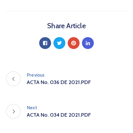
a
C
i
Share Article
u
d
a
d
a
n
í
a
Previous
P
ACTA No. 036 DE 2021.PDF
a
r
t
i
Next
c
ACTA No. 034 DE 2021.PDF
i
p
a