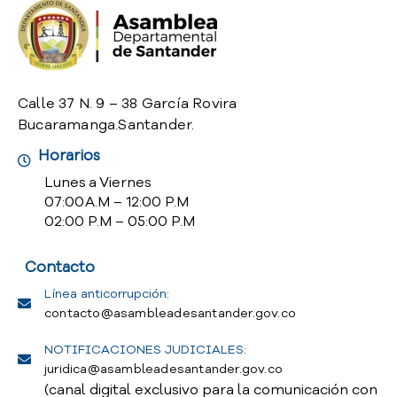
o
P
r
e
g
Calle 37 N. 9 – 38 García Rovira
u
Bucaramanga.Santander.
n
t
Horarios
a
Lunes a Viernes
s
07:00 A.M – 12:00 P.M
f
02:00 P.M – 05:00 P.M
r
e
Contacto
c
u
Línea anticorrupción:
e
contacto@asambleadesantander.gov.co
n
t
NOTIFICACIONES JUDICIALES:
e
juridica@asambleadesantander.gov.co
s
(canal digital exclusivo para la comunicación con