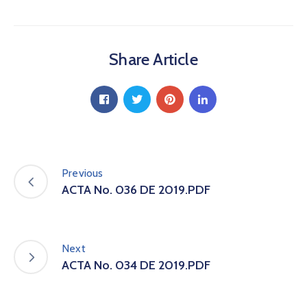
a
C
i
Share Article
u
d
a
d
a
n
í
a
Previous
P
ACTA No. 036 DE 2019.PDF
a
r
t
i
Next
c
ACTA No. 034 DE 2019.PDF
i
p
a