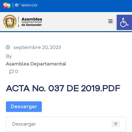
Abrir
I
n
i
c
septiembre 20, 2023
i
o
By
T
Asamblea Departamental
r
0
a
n
ACTA No. 037 DE 2019.PDF
s
p
a
Descargar
r
e
n
Descargar
71
c