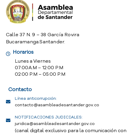
o
P
r
e
g
Calle 37 N. 9 – 38 García Rovira
u
Bucaramanga.Santander.
n
t
Horarios
a
Lunes a Viernes
s
07:00 A.M – 12:00 P.M
f
02:00 P.M – 05:00 P.M
r
e
Contacto
c
u
Línea anticorrupción:
e
contacto@asambleadesantander.gov.co
n
t
NOTIFICACIONES JUDICIALES:
e
juridica@asambleadesantander.gov.co
s
(canal digital exclusivo para la comunicación con