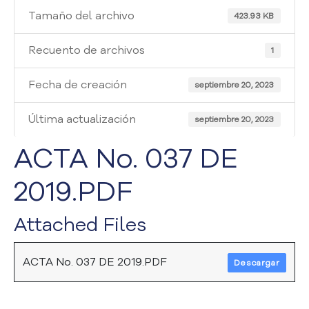
i
Tamaño del archivo
a
423.93 KB
A
t
Recuento de archivos
1
e
n
Fecha de creación
septiembre 20, 2023
c
i
Última actualización
septiembre 20, 2023
ó
n
ACTA No. 037 DE
y
S
2019.PDF
e
r
v
Attached Files
i
c
i
ACTA No. 037 DE 2019.PDF
Descargar
o
a
l