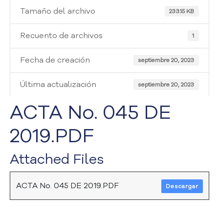
i
Tamaño del archivo
a
233.15 KB
A
t
Recuento de archivos
1
e
n
Fecha de creación
septiembre 20, 2023
c
i
Última actualización
septiembre 20, 2023
ó
n
ACTA No. 045 DE
y
S
2019.PDF
e
r
v
Attached Files
i
c
i
ACTA No. 045 DE 2019.PDF
Descargar
o
a
l