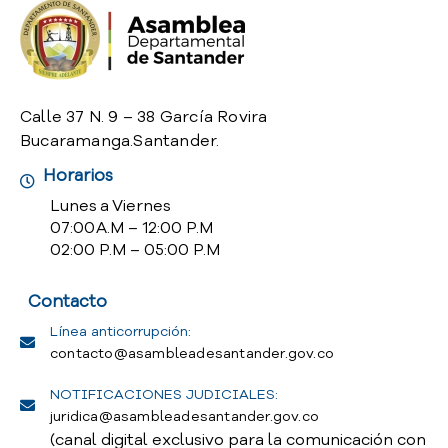
o
P
r
e
g
Calle 37 N. 9 – 38 García Rovira
u
Bucaramanga.Santander.
n
t
Horarios
a
Lunes a Viernes
s
07:00 A.M – 12:00 P.M
f
02:00 P.M – 05:00 P.M
r
e
Contacto
c
u
Línea anticorrupción:
e
contacto@asambleadesantander.gov.co
n
t
NOTIFICACIONES JUDICIALES:
e
juridica@asambleadesantander.gov.co
s
(canal digital exclusivo para la comunicación con