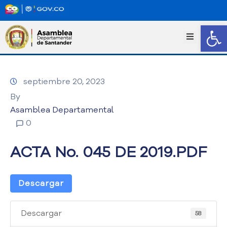
Abrir
I
n
i
c
septiembre 20, 2023
i
o
By
T
Asamblea Departamental
r
0
a
n
ACTA No. 045 DE 2019.PDF
s
p
a
Descargar
r
e
n
Descargar
58
c