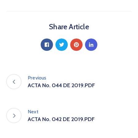
a
C
i
Share Article
u
d
a
d
a
n
í
a
Previous
P
ACTA No. 044 DE 2019.PDF
a
r
t
i
Next
c
ACTA No. 042 DE 2019.PDF
i
p
a