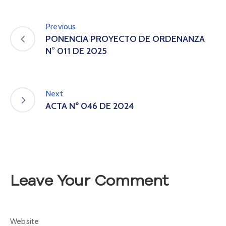
A
s
Previous
a
PONENCIA PROYECTO DE ORDENANZA
m
N° 011 DE 2025
b
l
e
a
Next
C
ACTA Nº 046 DE 2024
o
n
v
o
c
a
t
Leave Your Comment
o
r
i
a