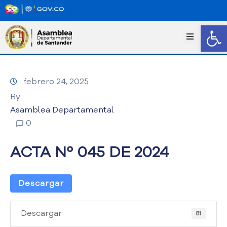
Abrir
I
n
i
c
febrero 24, 2025
i
o
By
T
Asamblea Departamental
r
0
a
n
ACTA Nº 045 DE 2024
s
p
a
Descargar
r
e
n
Descargar
81
c