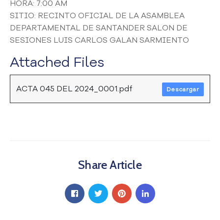
HORA: 7:00 AM
a
SITIO: RECINTO OFICIAL DE LA ASAMBLEA
C
DEPARTAMENTAL DE SANTANDER SALON DE
i
SESIONES LUIS CARLOS GALAN SARMIENTO
u
d
Attached Files
a
d
a
ACTA 045 DEL 2024_0001.pdf
Descargar
n
í
a
P
a
r
t
Share Article
i
c
i
p
a