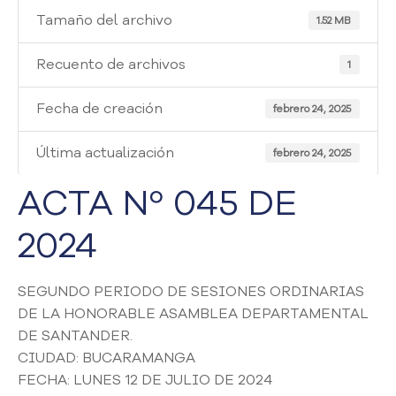
i
Tamaño del archivo
a
1.52 MB
A
t
Recuento de archivos
1
e
n
Fecha de creación
febrero 24, 2025
c
i
Última actualización
febrero 24, 2025
ó
n
ACTA Nº 045 DE
y
S
2024
e
r
v
SEGUNDO PERIODO DE SESIONES ORDINARIAS
i
DE LA HONORABLE ASAMBLEA DEPARTAMENTAL
c
i
DE SANTANDER.
o
CIUDAD: BUCARAMANGA
a
FECHA: LUNES 12 DE JULIO DE 2024
l