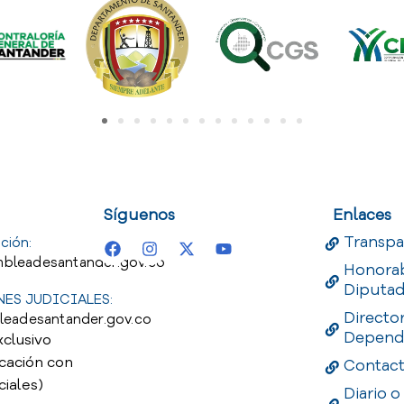
uest
Useful Links
Useful 
Síguenos
Enlaces
Transpa
ción:
bleadesantander.gov.co
Honora
Diputa
ES JUDICIALES:
Directo
leadesantander.gov.co
Depend
xclusivo
cación con
Contac
ciales)
Diario o