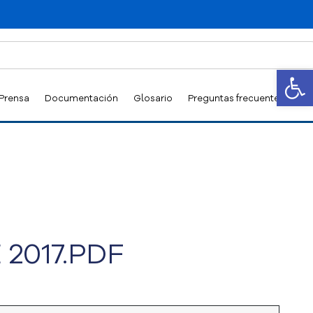
Abrir
 Prensa
Documentación
Glosario
Preguntas frecuentes
 2017.PDF