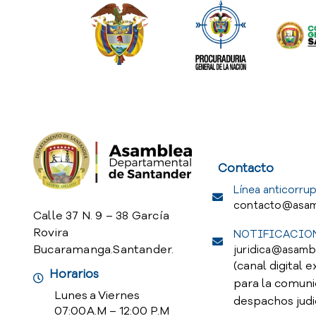
Service Req
Contacto
Línea anticorrup
contacto@asam
Calle 37 N. 9 – 38 García
Rovira
NOTIFICACION
Bucaramanga.Santander.
juridica@asamb
(canal digital e
Horarios
para la comuni
Lunes a Viernes
despachos judi
07:00 A.M – 12:00 P.M