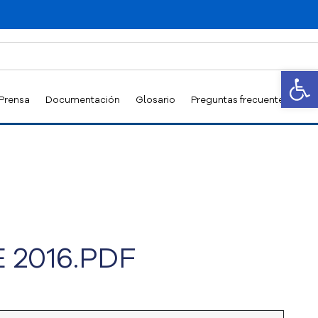
Abrir
 Prensa
Documentación
Glosario
Preguntas frecuentes
E 2016.PDF