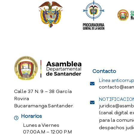
Service Req
Contacto
Línea anticorrup
contacto@asam
Calle 37 N. 9 – 38 García
Rovira
NOTIFICACION
Bucaramanga.Santander.
juridica@asamb
(canal digital e
Horarios
para la comuni
Lunes a Viernes
despachos judi
07:00 A.M – 12:00 P.M