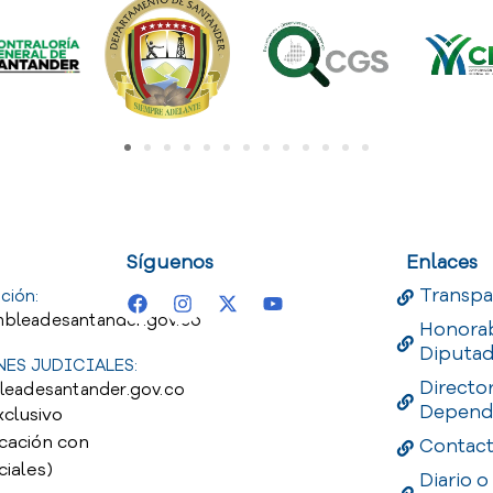
uest
Useful Links
Useful 
Síguenos
Enlaces
Transpa
ción:
bleadesantander.gov.co
Honora
Diputa
ES JUDICIALES:
Directo
leadesantander.gov.co
Depend
xclusivo
cación con
Contac
ciales)
Diario o