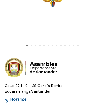
o
P
r
e
g
u
n
t
a
s
f
r
e
c
u
e
Calle 37 N. 9 – 38 García Rovira
n
t
Bucaramanga.Santander.
e
Horarios
s