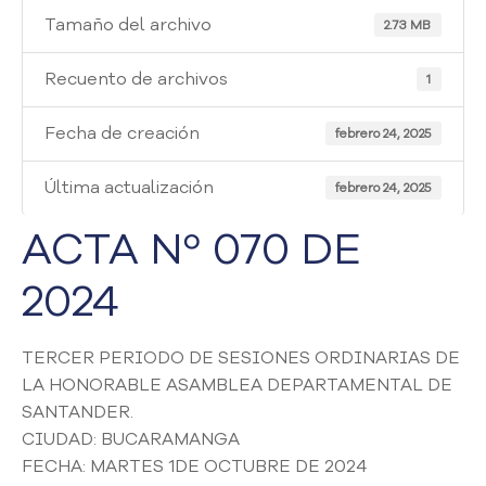
i
Tamaño del archivo
a
2.73 MB
A
t
Recuento de archivos
1
e
n
Fecha de creación
febrero 24, 2025
c
i
Última actualización
febrero 24, 2025
ó
n
ACTA Nº 070 DE
y
S
2024
e
r
v
TERCER PERIODO DE SESIONES ORDINARIAS DE
i
LA HONORABLE ASAMBLEA DEPARTAMENTAL DE
c
i
SANTANDER.
o
CIUDAD: BUCARAMANGA
a
FECHA: MARTES 1DE OCTUBRE DE 2024
l