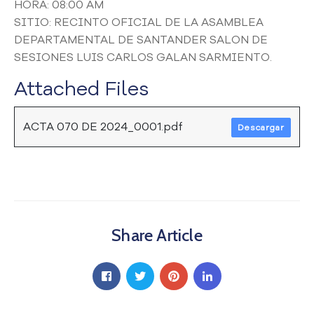
HORA: 08:00 AM
a
SITIO: RECINTO OFICIAL DE LA ASAMBLEA
C
DEPARTAMENTAL DE SANTANDER SALON DE
i
SESIONES LUIS CARLOS GALAN SARMIENTO.
u
d
Attached Files
a
d
a
ACTA 070 DE 2024_0001.pdf
Descargar
n
í
a
P
a
r
t
Share Article
i
c
i
p
a