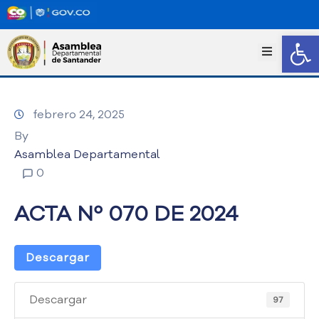
Abrir
I
n
i
c
febrero 24, 2025
i
o
By
T
Asamblea Departamental
r
0
a
n
ACTA Nº 070 DE 2024
s
p
a
Descargar
r
e
n
Descargar
97
c