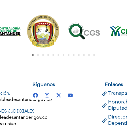
uest
Useful Links
Useful 
Síguenos
Enlaces
Transpa
ción:
bleadesantander.gov.co
Honora
Diputa
ES JUDICIALES:
Directo
leadesantander.gov.co
Depend
xclusivo