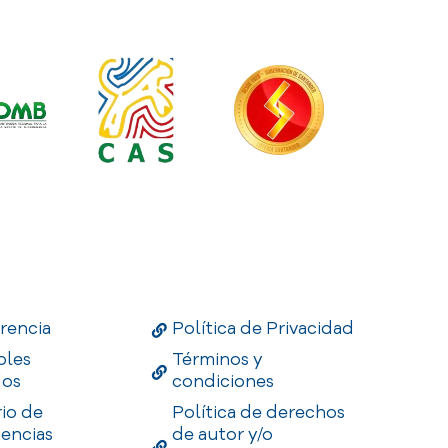
Links
Useful Links
Enlaces
rencia
Política de Privacidad
bles
Términos y
dos
condiciones
rio de
Política de derechos
encias
de autor y/o