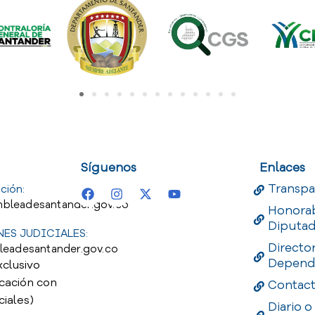
uest
Useful Links
Useful 
Síguenos
Enlaces
Transpa
ción:
bleadesantander.gov.co
Honora
Diputa
ES JUDICIALES:
Directo
leadesantander.gov.co
Depend
xclusivo
cación con
Contac
ciales)
Diario o