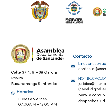
Service Req
Contacto
Línea anticorrup
contacto@asam
Calle 37 N. 9 – 38 García
Rovira
NOTIFICACION
Bucaramanga.Santander.
juridica@asamb
(canal digital e
Horarios
para la comuni
Lunes a Viernes
despachos judi
07:00 A.M – 12:00 P.M