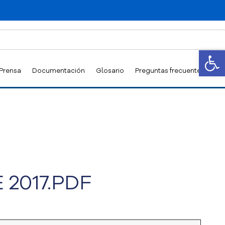
Abrir
 Prensa
Documentación
Glosario
Preguntas frecuentes
 2017.PDF