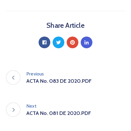
a
C
i
Share Article
u
d
a
d
a
n
í
a
Previous
P
ACTA No. 083 DE 2020.PDF
a
r
t
i
Next
c
ACTA No. 081 DE 2020.PDF
i
p
a