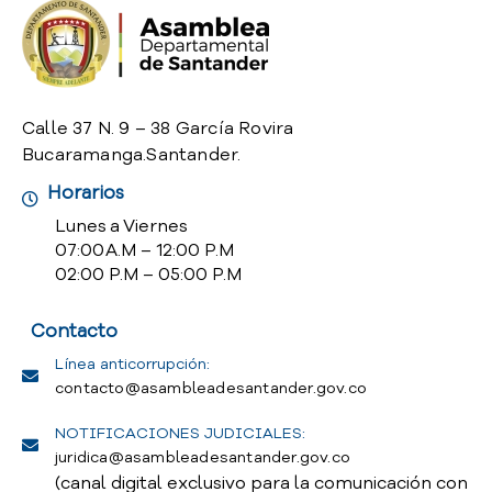
o
P
r
e
g
Calle 37 N. 9 – 38 García Rovira
u
Bucaramanga.Santander.
n
t
Horarios
a
Lunes a Viernes
s
07:00 A.M – 12:00 P.M
f
02:00 P.M – 05:00 P.M
r
e
Contacto
c
u
Línea anticorrupción:
e
contacto@asambleadesantander.gov.co
n
t
NOTIFICACIONES JUDICIALES:
e
juridica@asambleadesantander.gov.co
s
(canal digital exclusivo para la comunicación con