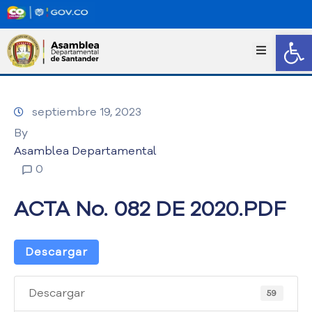
Abrir
I
n
i
c
septiembre 19, 2023
i
o
By
T
Asamblea Departamental
r
0
a
n
ACTA No. 082 DE 2020.PDF
s
p
a
Descargar
r
e
n
Descargar
59
c