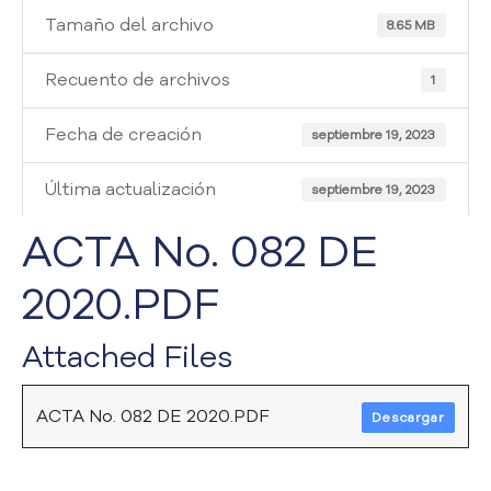
i
Tamaño del archivo
a
8.65 MB
A
t
Recuento de archivos
1
e
n
Fecha de creación
septiembre 19, 2023
c
i
Última actualización
septiembre 19, 2023
ó
n
ACTA No. 082 DE
y
S
2020.PDF
e
r
v
Attached Files
i
c
i
ACTA No. 082 DE 2020.PDF
Descargar
o
a
l