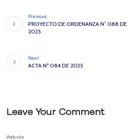
A
s
Previous
a
PROYECTO DE ORDENANZA N° 088 DE
m
2025
b
l
e
a
Next
C
ACTA Nº 084 DE 2025
o
n
v
o
c
a
t
Leave Your Comment
o
r
i
a