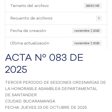
i
Tamaño del archivo
a
222.60 KB
A
t
Recuento de archivos
1
e
n
Fecha de creación
noviembre 7, 2025
c
i
Última actualización
noviembre 7, 2025
ó
n
ACTA Nº 083 DE
y
S
2025
e
r
v
TERCER PERIODO DE SESIONES ORDINARIAS DE
i
LA HONORABLE ASAMBLEA DEPARTAMENTAL
c
i
DE SANTANDER
o
CIUDAD: BUCARAMANGA
a
FECHA: JUEVES 23 DE OCTUBRE DE 2025
l