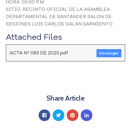
HORA: 05:00 P.M.
a
SITIO: RECINTO OFICIAL DE LA ASAMBLEA
C
DEPARTAMENTAL DE SANTANDER SALON DE
i
SESIONES LUIS CARLOS GALÁN SARMIENTO
u
d
Attached Files
a
d
a
ACTA Nº 083 DE 2025.pdf
Descargar
n
í
a
P
a
r
t
Share Article
i
c
i
p
a