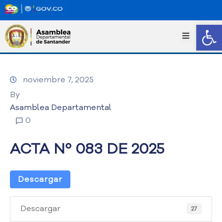
Abrir
I
n
i
c
noviembre 7, 2025
i
o
By
T
Asamblea Departamental
r
0
a
n
ACTA Nº 083 DE 2025
s
p
a
Descargar
r
e
n
Descargar
27
c