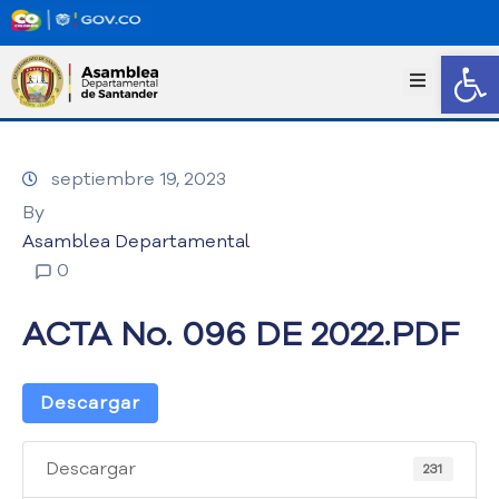
Abrir
I
n
i
c
septiembre 19, 2023
i
o
By
T
Asamblea Departamental
r
0
a
n
ACTA No. 096 DE 2022.PDF
s
p
a
Descargar
r
e
n
Descargar
231
c