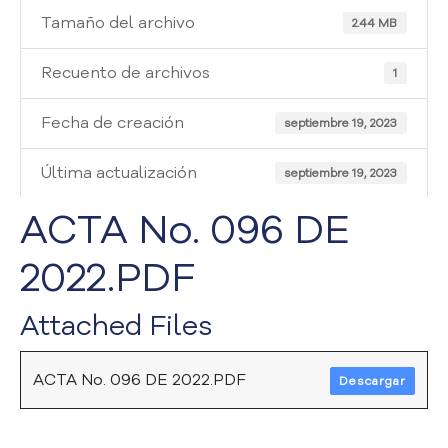
i
Tamaño del archivo
a
2.44 MB
A
t
Recuento de archivos
1
e
n
Fecha de creación
septiembre 19, 2023
c
i
Última actualización
septiembre 19, 2023
ó
n
ACTA No. 096 DE
y
S
2022.PDF
e
r
v
Attached Files
i
c
i
ACTA No. 096 DE 2022.PDF
Descargar
o
a
l