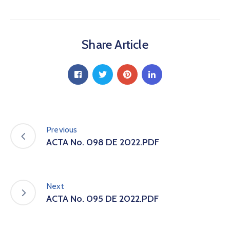
a
C
i
Share Article
u
d
a
d
a
n
í
a
Previous
P
ACTA No. 098 DE 2022.PDF
a
r
t
i
Next
c
ACTA No. 095 DE 2022.PDF
i
p
a