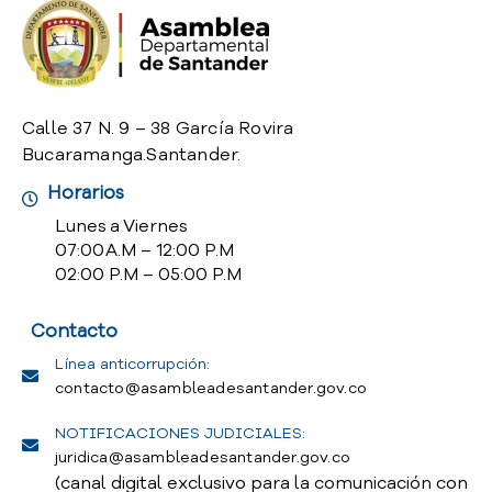
o
P
r
e
g
Calle 37 N. 9 – 38 García Rovira
u
Bucaramanga.Santander.
n
t
Horarios
a
Lunes a Viernes
s
07:00 A.M – 12:00 P.M
f
02:00 P.M – 05:00 P.M
r
e
Contacto
c
u
Línea anticorrupción:
e
contacto@asambleadesantander.gov.co
n
t
NOTIFICACIONES JUDICIALES:
e
juridica@asambleadesantander.gov.co
s
(canal digital exclusivo para la comunicación con