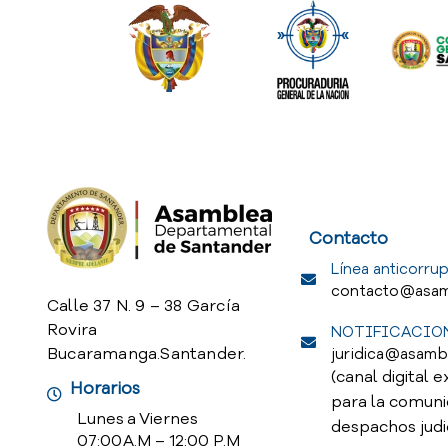
Service Req
Contacto
Línea anticorrup
contacto@asam
Calle 37 N. 9 – 38 García
Rovira
NOTIFICACION
Bucaramanga.Santander.
juridica@asamb
(canal digital e
Horarios
para la comuni
Lunes a Viernes
despachos judi
07:00 A.M – 12:00 P.M