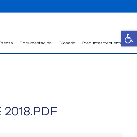
Abrir
 Prensa
Documentación
Glosario
Preguntas frecuentes
 2018.PDF