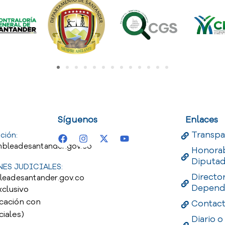
uest
Useful Links
Useful 
Síguenos
Enlaces
Transpa
ción:
bleadesantander.gov.co
Honora
Diputa
ES JUDICIALES:
Directo
leadesantander.gov.co
Depend
xclusivo
cación con
Contac
ciales)
Diario o