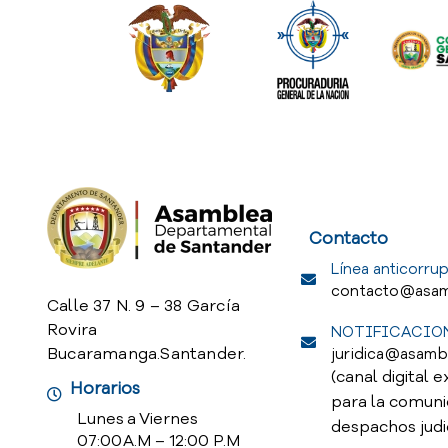
Service Req
Contacto
Línea anticorrup
contacto@asam
Calle 37 N. 9 – 38 García
Rovira
NOTIFICACION
Bucaramanga.Santander.
juridica@asamb
(canal digital e
Horarios
para la comuni
Lunes a Viernes
despachos judi
07:00 A.M – 12:00 P.M