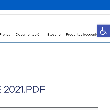
Abrir
 Prensa
Documentación
Glosario
Preguntas frecuentes
 2021.PDF