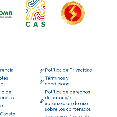
Links
Useful Links
Enlaces
rencia
Política de Privacidad
bles
Términos y
dos
condiciones
rio de
Política de derechos
encias
de autor y/o
autorización de uso
to
sobre los contenidos
 Gaceta