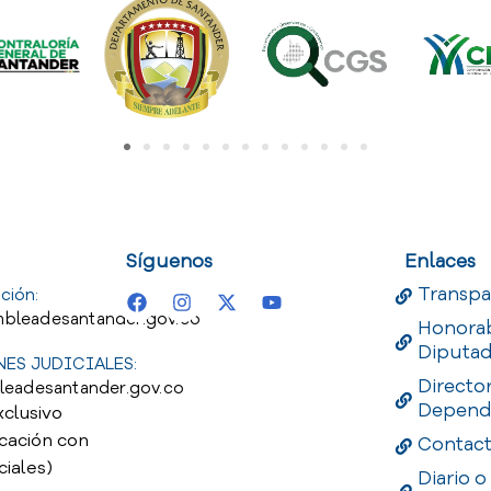
uest
Useful Links
Useful 
Síguenos
Enlaces
Transpa
ción:
bleadesantander.gov.co
Honora
Diputa
ES JUDICIALES:
Directo
leadesantander.gov.co
Depend
xclusivo
cación con
Contac
ciales)
Diario o