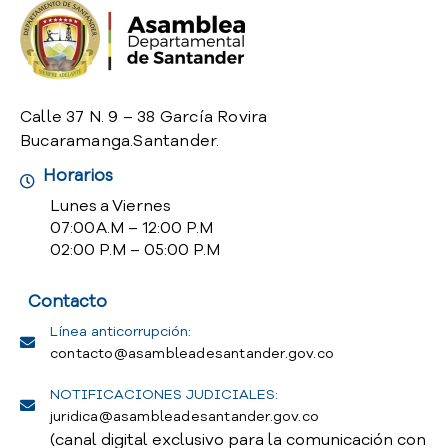
o
P
r
e
g
Calle 37 N. 9 – 38 García Rovira
u
Bucaramanga.Santander.
n
t
Horarios
a
Lunes a Viernes
s
07:00 A.M – 12:00 P.M
f
02:00 P.M – 05:00 P.M
r
e
Contacto
c
u
Línea anticorrupción:
e
contacto@asambleadesantander.gov.co
n
t
NOTIFICACIONES JUDICIALES:
e
juridica@asambleadesantander.gov.co
s
(canal digital exclusivo para la comunicación con