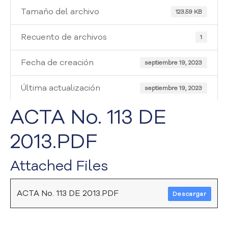
i
Tamaño del archivo
a
123.59 KB
A
t
Recuento de archivos
1
e
n
Fecha de creación
septiembre 19, 2023
c
i
Última actualización
septiembre 19, 2023
ó
n
ACTA No. 113 DE
y
S
2013.PDF
e
r
v
Attached Files
i
c
i
ACTA No. 113 DE 2013.PDF
Descargar
o
a
l