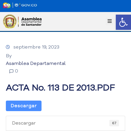
Abrir
I
n
i
c
septiembre 19, 2023
i
o
By
T
Asamblea Departamental
r
0
a
n
ACTA No. 113 DE 2013.PDF
s
p
a
Descargar
r
e
n
Descargar
67
c