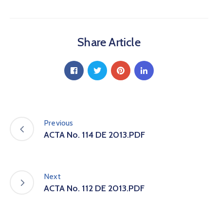
a
C
i
Share Article
u
d
a
d
a
n
í
a
Previous
P
ACTA No. 114 DE 2013.PDF
a
r
t
i
Next
c
ACTA No. 112 DE 2013.PDF
i
p
a