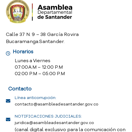
o
P
r
e
g
Calle 37 N. 9 – 38 García Rovira
u
Bucaramanga.Santander.
n
t
Horarios
a
Lunes a Viernes
s
07:00 A.M – 12:00 P.M
f
02:00 P.M – 05:00 P.M
r
e
Contacto
c
u
Línea anticorrupción:
e
contacto@asambleadesantander.gov.co
n
t
NOTIFICACIONES JUDICIALES:
e
juridica@asambleadesantander.gov.co
s
(canal digital exclusivo para la comunicación con