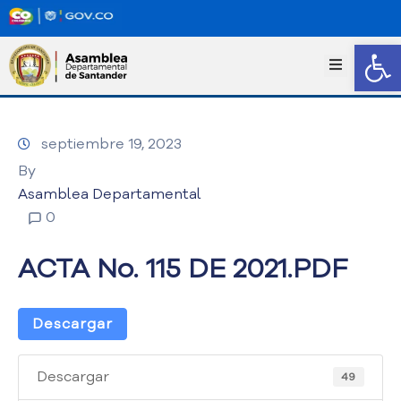
Abrir
I
n
i
c
septiembre 19, 2023
i
o
By
T
Asamblea Departamental
r
0
a
n
ACTA No. 115 DE 2021.PDF
s
p
a
Descargar
r
e
n
Descargar
49
c