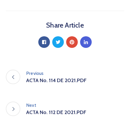
a
C
i
Share Article
u
d
a
d
a
n
í
a
Previous
P
ACTA No. 114 DE 2021.PDF
a
r
t
i
Next
c
ACTA No. 112 DE 2021.PDF
i
p
a