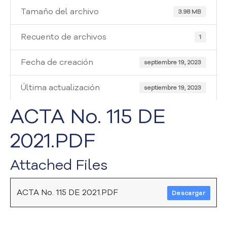
i
Tamaño del archivo
a
3.98 MB
A
t
Recuento de archivos
1
e
n
Fecha de creación
septiembre 19, 2023
c
i
Última actualización
septiembre 19, 2023
ó
n
ACTA No. 115 DE
y
S
2021.PDF
e
r
v
Attached Files
i
c
i
ACTA No. 115 DE 2021.PDF
Descargar
o
a
l