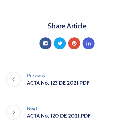
a
C
i
Share Article
u
d
a
d
a
n
í
a
Previous
P
ACTA No. 123 DE 2021.PDF
a
r
t
i
Next
c
ACTA No. 120 DE 2021.PDF
i
p
a