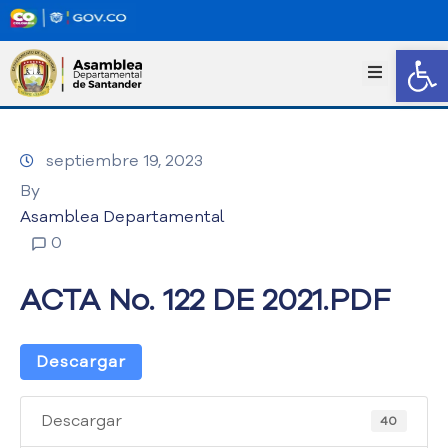
Abrir
I
n
i
c
septiembre 19, 2023
i
o
By
T
Asamblea Departamental
r
0
a
n
ACTA No. 122 DE 2021.PDF
s
p
a
Descargar
r
e
n
Descargar
40
c