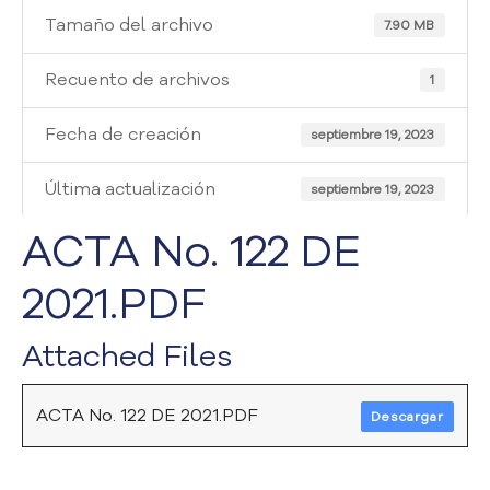
i
Tamaño del archivo
a
7.90 MB
A
t
Recuento de archivos
1
e
n
Fecha de creación
septiembre 19, 2023
c
i
Última actualización
septiembre 19, 2023
ó
n
ACTA No. 122 DE
y
S
2021.PDF
e
r
v
Attached Files
i
c
i
ACTA No. 122 DE 2021.PDF
Descargar
o
a
l