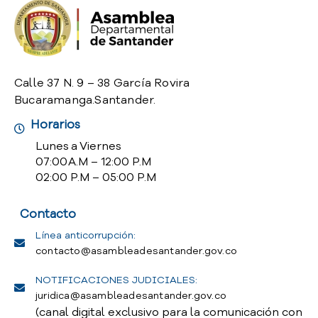
o
P
r
e
g
Calle 37 N. 9 – 38 García Rovira
u
Bucaramanga.Santander.
n
t
Horarios
a
Lunes a Viernes
s
07:00 A.M – 12:00 P.M
f
02:00 P.M – 05:00 P.M
r
e
Contacto
c
u
Línea anticorrupción:
e
contacto@asambleadesantander.gov.co
n
t
NOTIFICACIONES JUDICIALES:
e
juridica@asambleadesantander.gov.co
s
(canal digital exclusivo para la comunicación con