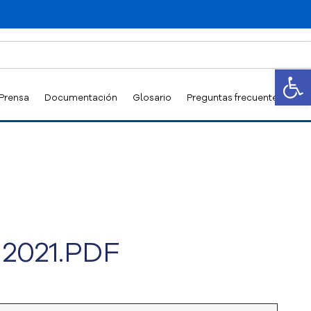
Abrir
 Prensa
Documentación
Glosario
Preguntas frecuentes
 2021.PDF