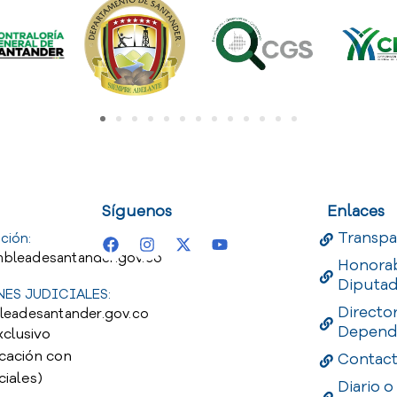
uest
Useful Links
Useful 
Síguenos
Enlaces
Transpa
ción:
bleadesantander.gov.co
Honora
Diputa
ES JUDICIALES:
Directo
leadesantander.gov.co
Depend
xclusivo
cación con
Contac
ciales)
Diario o