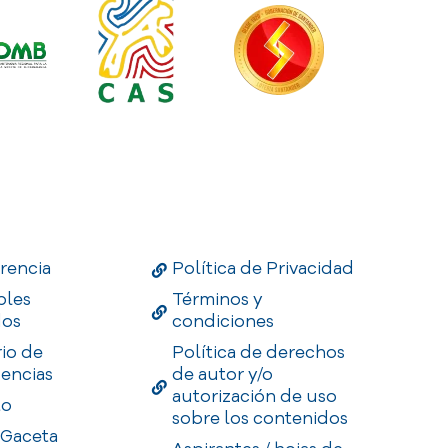
Links
Useful Links
Enlaces
rencia
Política de Privacidad
bles
Términos y
dos
condiciones
rio de
Política de derechos
encias
de autor y/o
autorización de uso
to
sobre los contenidos
 Gaceta