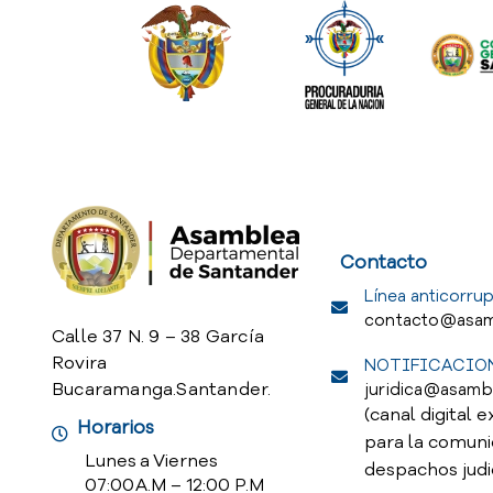
Service Req
Contacto
Línea anticorrup
contacto@asam
Calle 37 N. 9 – 38 García
Rovira
NOTIFICACION
Bucaramanga.Santander.
juridica@asamb
(canal digital e
Horarios
para la comuni
Lunes a Viernes
despachos judi
07:00 A.M – 12:00 P.M