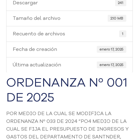
i
Descargar
241
a
A
Tamaño del archivo
2.10 MB
t
e
Recuento de archivos
1
n
c
Fecha de creación
i
enero 17, 2025
ó
n
Última actualización
enero 17, 2025
y
S
ORDENANZA Nº 001
e
r
DE 2025
v
i
c
POR MEDIO DE LA CUAL SE MODIFICA LA
i
ORDENANZA Nº 033 DE 2024 “PO4 MEDIO DE LA
o
CUAL SE FIJA EL PRESUPUESTO DE INGRESOS Y
a
GASTOS DEL DEPARTAMENTO DE SANTNDER,
l