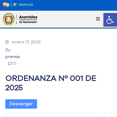
Abrir
I
n
i
c
enero 17, 2025
i
o
By
T
prensa
r
0
a
n
ORDENANZA Nº 001 DE
s
p
2025
a
r
e
Descargar
n
c