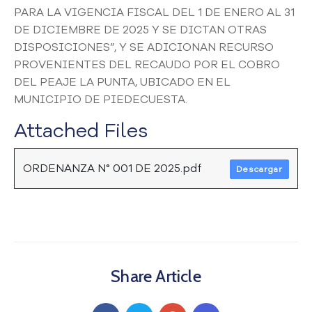
PARA LA VIGENCIA FISCAL DEL 1 DE ENERO AL 31
a
C
DE DICIEMBRE DE 2025 Y SE DICTAN OTRAS
i
DISPOSICIONES”, Y SE ADICIONAN RECURSO
u
PROVENIENTES DEL RECAUDO POR EL COBRO
d
DEL PEAJE LA PUNTA, UBICADO EN EL
a
MUNICIPIO DE PIEDECUESTA.
d
a
Attached Files
n
í
a
ORDENANZA N° 001 DE 2025.pdf
Descargar
P
a
r
t
i
c
Share Article
i
p
a