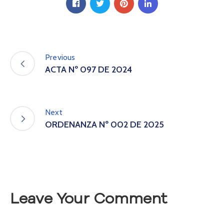
A
s
a
m
b
Previous
l
ACTA Nº 097 DE 2024
e
a
C
o
Next
n
ORDENANZA Nº 002 DE 2025
v
o
c
a
t
o
Leave Your Comment
r
i
a