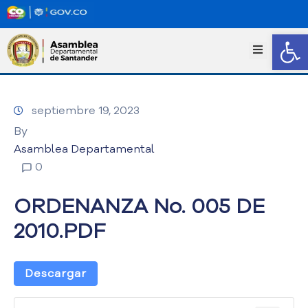
Abrir
I
n
i
c
septiembre 19, 2023
i
o
By
T
Asamblea Departamental
r
0
a
n
ORDENANZA No. 005 DE
s
p
2010.PDF
a
r
e
Descargar
n
c