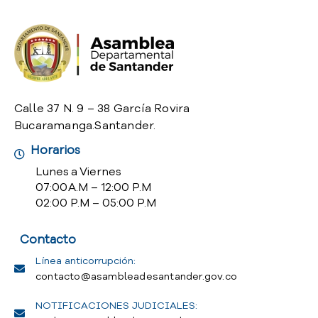
o
P
r
e
g
u
n
Calle 37 N. 9 – 38 García Rovira
t
Bucaramanga.Santander.
a
Horarios
s
f
Lunes a Viernes
r
07:00 A.M – 12:00 P.M
e
02:00 P.M – 05:00 P.M
c
u
Contacto
e
n
Línea anticorrupción:
t
contacto@asambleadesantander.gov.co
e
NOTIFICACIONES JUDICIALES:
s