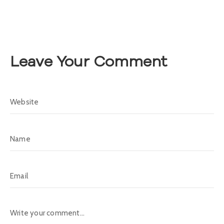
A
s
a
m
b
Leave Your Comment
l
e
a
C
o
n
v
o
c
a
t
o
r
i
a