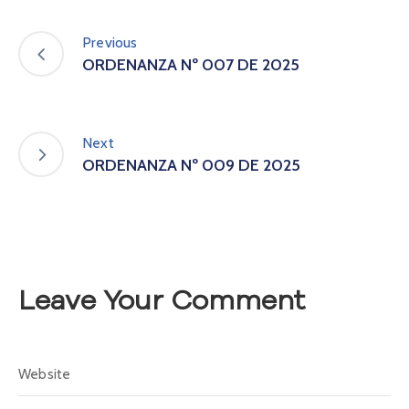
A
s
Previous
a
ORDENANZA Nº 007 DE 2025
m
b
l
e
Next
a
ORDENANZA Nº 009 DE 2025
C
o
n
v
o
c
Leave Your Comment
a
t
o
r
i
a