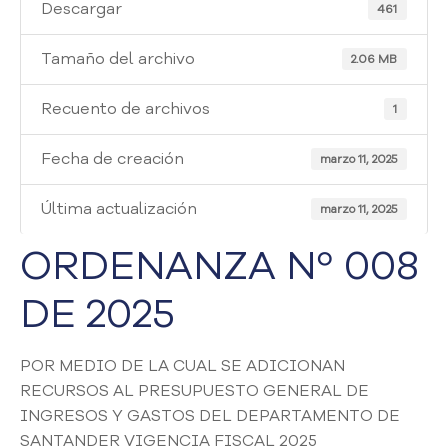
i
Descargar
461
a
A
Tamaño del archivo
2.06 MB
t
e
Recuento de archivos
1
n
c
Fecha de creación
i
marzo 11, 2025
ó
n
Última actualización
marzo 11, 2025
y
S
ORDENANZA Nº 008
e
r
DE 2025
v
i
c
POR MEDIO DE LA CUAL SE ADICIONAN
i
RECURSOS AL PRESUPUESTO GENERAL DE
o
INGRESOS Y GASTOS DEL DEPARTAMENTO DE
a
SANTANDER VIGENCIA FISCAL 2025
l