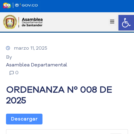
Abrir
I
n
i
c
marzo 11, 2025
i
o
By
T
Asamblea Departamental
r
0
a
n
ORDENANZA Nº 008 DE
s
p
2025
a
r
e
Descargar
n
c