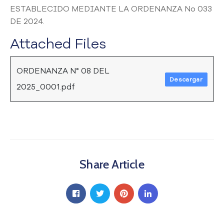
ESTABLECIDO MEDIANTE LA ORDENANZA No 033
a
C
DE 2024.
i
Attached Files
u
d
a
ORDENANZA N° 08 DEL
d
Descargar
a
2025_0001.pdf
n
í
a
P
a
r
Share Article
t
i
c
i
p
a