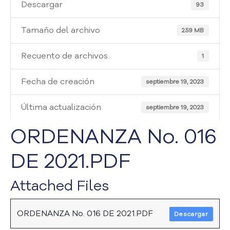
i
Descargar
93
a
A
Tamaño del archivo
2.59 MB
t
e
Recuento de archivos
1
n
c
Fecha de creación
i
septiembre 19, 2023
ó
n
Última actualización
septiembre 19, 2023
y
S
ORDENANZA No. 016
e
r
DE 2021.PDF
v
i
Attached Files
c
i
o
ORDENANZA No. 016 DE 2021.PDF
Descargar
a
l