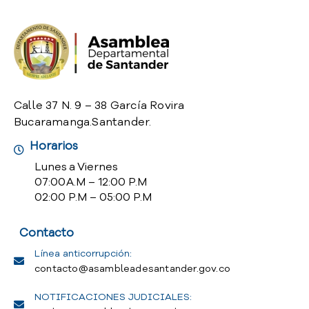
o
P
r
e
g
u
n
Calle 37 N. 9 – 38 García Rovira
t
Bucaramanga.Santander.
a
Horarios
s
f
Lunes a Viernes
r
07:00 A.M – 12:00 P.M
e
02:00 P.M – 05:00 P.M
c
u
Contacto
e
n
Línea anticorrupción:
t
contacto@asambleadesantander.gov.co
e
NOTIFICACIONES JUDICIALES:
s