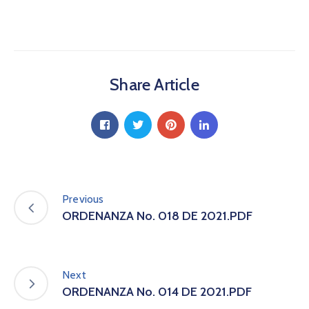
a
C
i
u
d
Share Article
a
d
a
n
í
a
P
a
Previous
r
ORDENANZA No. 018 DE 2021.PDF
t
i
c
i
Next
p
ORDENANZA No. 014 DE 2021.PDF
a