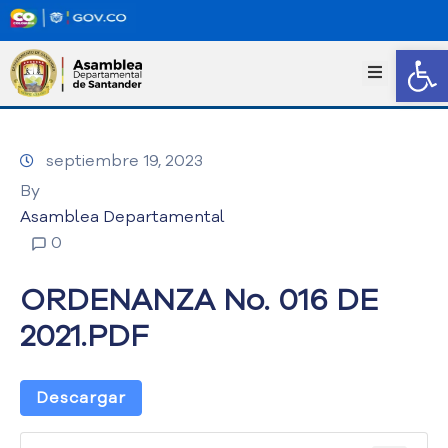
Abrir
I
n
i
c
septiembre 19, 2023
i
o
By
T
Asamblea Departamental
r
0
a
n
ORDENANZA No. 016 DE
s
p
2021.PDF
a
r
e
Descargar
n
c