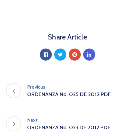
a
C
i
u
d
Share Article
a
d
a
n
í
a
P
a
Previous
r
ORDENANZA No. 025 DE 2012.PDF
t
i
c
i
Next
p
ORDENANZA No. 023 DE 2012.PDF
a