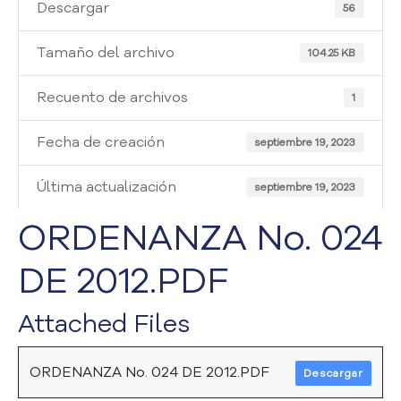
i
Descargar
56
a
A
Tamaño del archivo
104.25 KB
t
e
Recuento de archivos
1
n
c
Fecha de creación
i
septiembre 19, 2023
ó
n
Última actualización
septiembre 19, 2023
y
S
ORDENANZA No. 024
e
r
DE 2012.PDF
v
i
Attached Files
c
i
o
ORDENANZA No. 024 DE 2012.PDF
Descargar
a
l