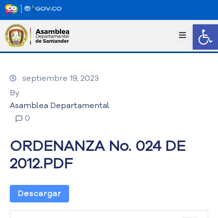
Abrir
I
n
i
c
septiembre 19, 2023
i
o
By
T
Asamblea Departamental
r
0
a
n
ORDENANZA No. 024 DE
s
p
2012.PDF
a
r
e
Descargar
n
c