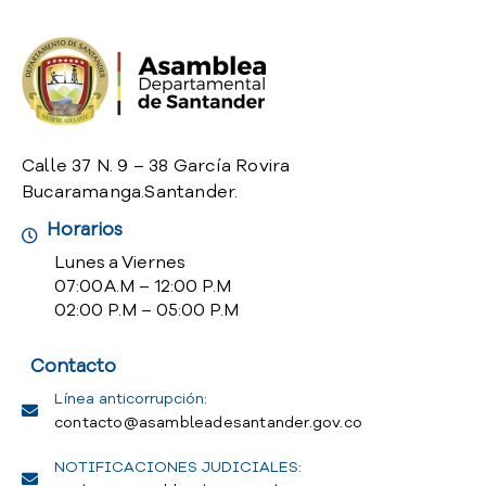
o
P
r
e
g
u
n
Calle 37 N. 9 – 38 García Rovira
t
Bucaramanga.Santander.
a
Horarios
s
f
Lunes a Viernes
r
07:00 A.M – 12:00 P.M
e
02:00 P.M – 05:00 P.M
c
u
Contacto
e
n
Línea anticorrupción:
t
contacto@asambleadesantander.gov.co
e
NOTIFICACIONES JUDICIALES:
s