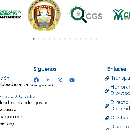
uest
Useful Links
Useful 
Síguenos
Enlaces
Transpa
ción:
bleadesantander.gov.co
Honora
Diputa
ES JUDICIALES:
Directo
leadesantander.gov.co
Depend
xclusivo
cación con
Contac
ciales)
Diario o