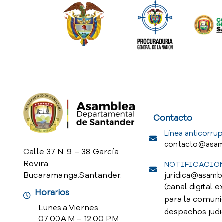
Service Req
Contacto
Línea anticorrup
contacto@asam
Calle 37 N. 9 – 38 García
Rovira
NOTIFICACION
Bucaramanga.Santander.
juridica@asamb
(canal digital e
Horarios
para la comuni
Lunes a Viernes
despachos judi
07:00 A.M – 12:00 P.M