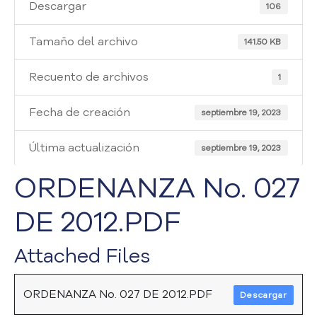
i
Descargar
106
a
A
Tamaño del archivo
141.50 KB
t
e
Recuento de archivos
1
n
c
Fecha de creación
i
septiembre 19, 2023
ó
n
Última actualización
septiembre 19, 2023
y
S
ORDENANZA No. 027
e
r
DE 2012.PDF
v
i
Attached Files
c
i
o
ORDENANZA No. 027 DE 2012.PDF
Descargar
a
l