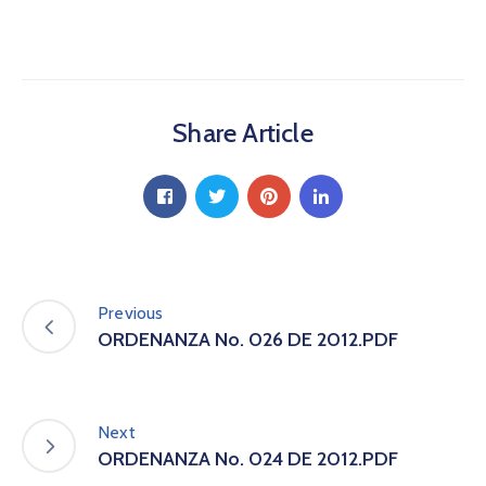
a
C
i
u
d
Share Article
a
d
a
n
í
a
P
a
Previous
r
ORDENANZA No. 026 DE 2012.PDF
t
i
c
i
Next
p
ORDENANZA No. 024 DE 2012.PDF
a