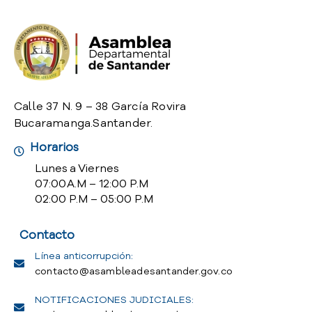
o
P
r
e
g
u
n
Calle 37 N. 9 – 38 García Rovira
t
Bucaramanga.Santander.
a
Horarios
s
f
Lunes a Viernes
r
07:00 A.M – 12:00 P.M
e
02:00 P.M – 05:00 P.M
c
u
Contacto
e
n
Línea anticorrupción:
t
contacto@asambleadesantander.gov.co
e
NOTIFICACIONES JUDICIALES:
s