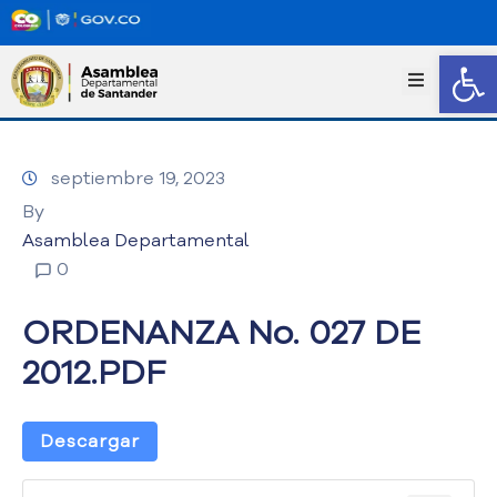
Abrir
I
n
i
c
septiembre 19, 2023
i
o
By
T
Asamblea Departamental
r
0
a
n
ORDENANZA No. 027 DE
s
p
2012.PDF
a
r
e
Descargar
n
c