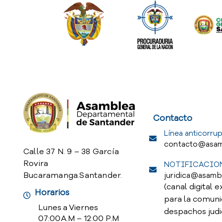
Service Req
Contacto
Línea anticorrup
contacto@asam
Calle 37 N. 9 – 38 García
Rovira
NOTIFICACION
Bucaramanga.Santander.
juridica@asamb
(canal digital e
Horarios
para la comuni
Lunes a Viernes
despachos judi
07:00 A.M – 12:00 P.M