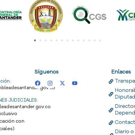
uest
Useful Links
Useful 
Síguenos
Enlaces
Transpa
ción:
bleadesantander.gov.co
Honora
Diputa
ES JUDICIALES:
Directo
leadesantander.gov.co
Depend
xclusivo
cación con
Contac
ciales)
Diario o