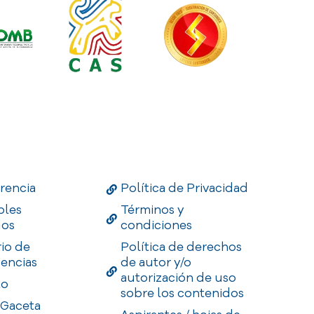
Links
Useful Links
Enlaces
rencia
Política de Privacidad
bles
Términos y
dos
condiciones
rio de
Política de derechos
encias
de autor y/o
autorización de uso
to
sobre los contenidos
 Gaceta