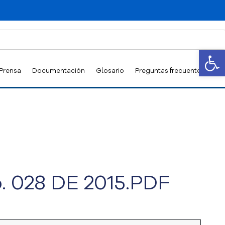
Abrir
 Prensa
Documentación
Glosario
Preguntas frecuentes
 028 DE 2015.PDF