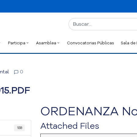
Participa
Asamblea
Convocatorias Públicas
Sala de
ntal
0
15.PDF
ORDENANZA No.
Attached Files
158