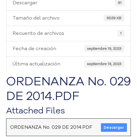
i
Descargar
91
a
A
Tamaño del archivo
95.59 KB
t
e
Recuento de archivos
1
n
c
Fecha de creación
i
septiembre 19, 2023
ó
n
Última actualización
septiembre 19, 2023
y
S
ORDENANZA No. 029
e
r
DE 2014.PDF
v
i
Attached Files
c
i
o
ORDENANZA No. 029 DE 2014.PDF
Descargar
a
l