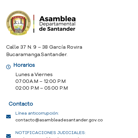
o
P
r
e
g
u
n
Calle 37 N. 9 – 38 García Rovira
t
Bucaramanga.Santander.
a
Horarios
s
f
Lunes a Viernes
r
07:00 A.M – 12:00 P.M
e
02:00 P.M – 05:00 P.M
c
u
Contacto
e
n
Línea anticorrupción:
t
contacto@asambleadesantander.gov.co
e
NOTIFICACIONES JUDICIALES:
s