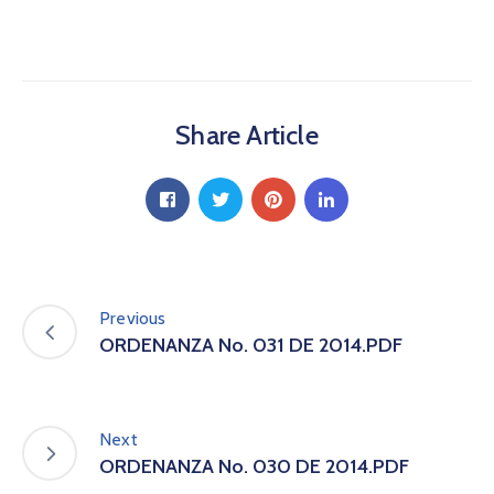
a
C
i
u
d
Share Article
a
d
a
n
í
a
P
a
Previous
r
ORDENANZA No. 031 DE 2014.PDF
t
i
c
i
Next
p
ORDENANZA No. 030 DE 2014.PDF
a