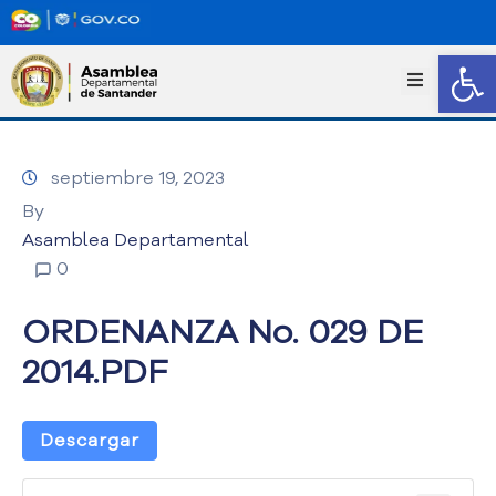
Abrir
I
n
i
c
septiembre 19, 2023
i
o
By
T
Asamblea Departamental
r
0
a
n
ORDENANZA No. 029 DE
s
p
2014.PDF
a
r
e
Descargar
n
c