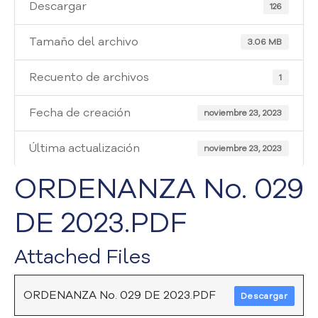
i
Descargar
126
a
A
Tamaño del archivo
3.06 MB
t
e
Recuento de archivos
1
n
c
Fecha de creación
i
noviembre 23, 2023
ó
n
Última actualización
noviembre 23, 2023
y
S
ORDENANZA No. 029
e
r
DE 2023.PDF
v
i
Attached Files
c
i
o
ORDENANZA No. 029 DE 2023.PDF
Descargar
a
l