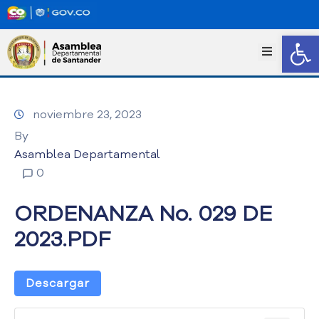
Abrir
I
n
i
c
noviembre 23, 2023
i
o
By
T
Asamblea Departamental
r
0
a
n
ORDENANZA No. 029 DE
s
p
2023.PDF
a
r
e
Descargar
n
c