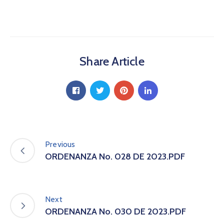
a
C
i
u
d
Share Article
a
d
a
n
í
a
P
a
Previous
r
ORDENANZA No. 028 DE 2023.PDF
t
i
c
i
Next
p
ORDENANZA No. 030 DE 2023.PDF
a