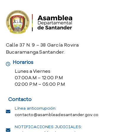
o
P
r
e
g
u
n
Calle 37 N. 9 – 38 García Rovira
t
Bucaramanga.Santander.
a
Horarios
s
f
Lunes a Viernes
r
07:00 A.M – 12:00 P.M
e
02:00 P.M – 05:00 P.M
c
u
Contacto
e
n
Línea anticorrupción:
t
contacto@asambleadesantander.gov.co
e
NOTIFICACIONES JUDICIALES:
s