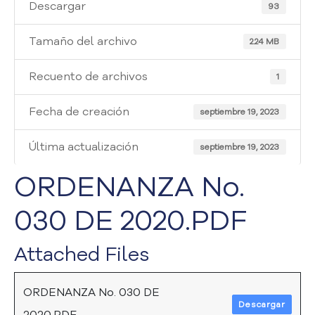
i
Descargar
93
a
A
Tamaño del archivo
2.24 MB
t
e
Recuento de archivos
1
n
c
Fecha de creación
i
septiembre 19, 2023
ó
n
Última actualización
septiembre 19, 2023
y
S
ORDENANZA No.
e
r
030 DE 2020.PDF
v
i
Attached Files
c
i
o
ORDENANZA No. 030 DE
a
Descargar
l
2020.PDF