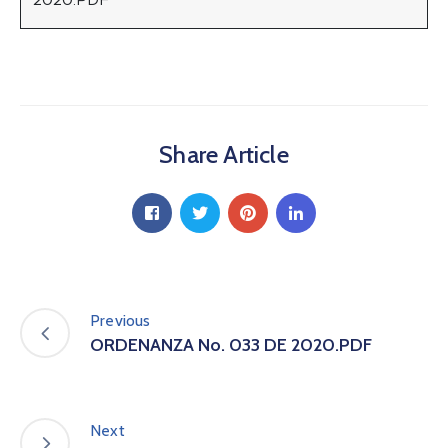
a
C
i
u
d
a
Share Article
d
a
n
í
a
P
a
r
Previous
t
ORDENANZA No. 033 DE 2020.PDF
i
c
i
p
Next
a