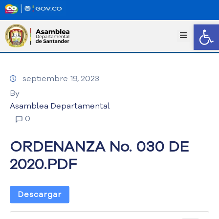
Abrir
I
n
i
c
septiembre 19, 2023
i
o
By
T
Asamblea Departamental
r
0
a
n
ORDENANZA No. 030 DE
s
p
2020.PDF
a
r
e
Descargar
n
c