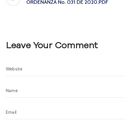
ORDENANZA No. 031 DE 2020.PDF
A
s
a
m
b
l
e
Leave Your Comment
a
C
o
n
v
o
c
a
t
o
r
i
a