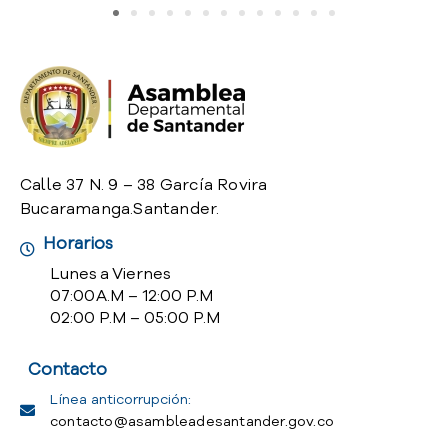
o
P
r
e
g
u
n
t
Calle 37 N. 9 – 38 García Rovira
a
Bucaramanga.Santander.
s
f
Horarios
r
Lunes a Viernes
e
07:00 A.M – 12:00 P.M
c
02:00 P.M – 05:00 P.M
u
e
n
Contacto
t
Línea anticorrupción:
e
contacto@asambleadesantander.gov.co
s