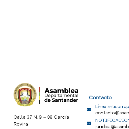
Service Req
Contacto
Línea anticorrup
contacto@asam
Calle 37 N. 9 – 38 García
NOTIFICACION
Rovira
juridica@asamb