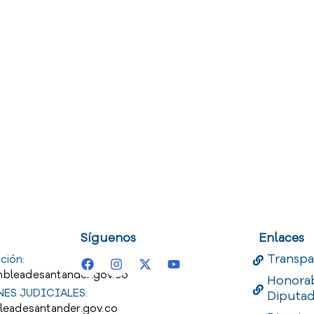
uest
Useful Links
Useful 
Síguenos
Enlaces
Transpa
ción:
bleadesantander.gov.co
Honora
ES JUDICIALES:
Diputa
leadesantander.gov.co