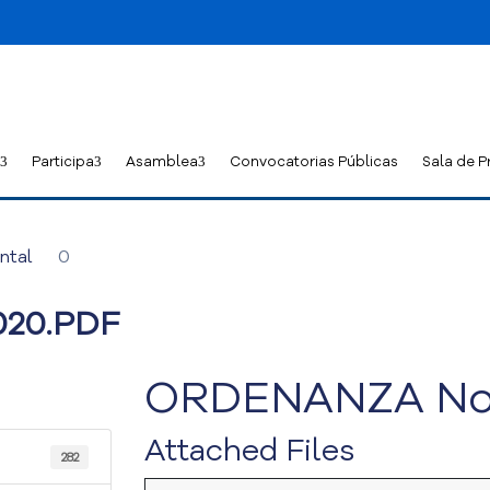
Participa
Asamblea
Convocatorias Públicas
Sala de P
ntal
0
020.PDF
ORDENANZA No.
Attached Files
282