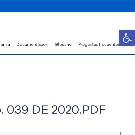
Abrir
rensa
Documentación
Glosario
Preguntas frecuentes
 039 DE 2020.PDF