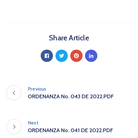
a
C
i
u
d
Share Article
a
d
a
n
í
a
P
a
Previous
r
ORDENANZA No. 043 DE 2022.PDF
t
i
c
i
Next
p
ORDENANZA No. 041 DE 2022.PDF
a