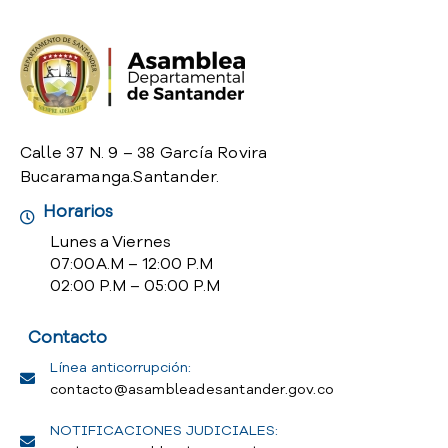
o
P
r
e
g
u
n
Calle 37 N. 9 – 38 García Rovira
t
Bucaramanga.Santander.
a
Horarios
s
f
Lunes a Viernes
r
07:00 A.M – 12:00 P.M
e
02:00 P.M – 05:00 P.M
c
u
Contacto
e
n
Línea anticorrupción:
t
contacto@asambleadesantander.gov.co
e
NOTIFICACIONES JUDICIALES:
s