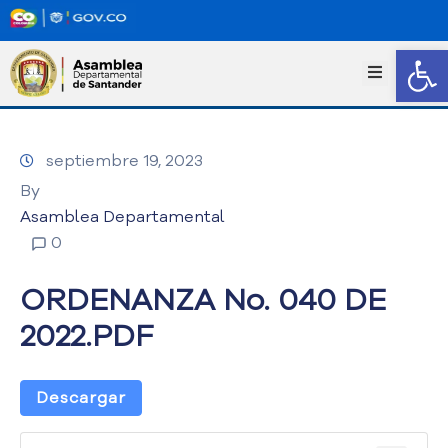
Abrir
I
n
i
c
septiembre 19, 2023
i
o
By
T
Asamblea Departamental
r
0
a
n
ORDENANZA No. 040 DE
s
p
2022.PDF
a
r
e
Descargar
n
c