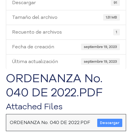
i
Descargar
91
a
A
Tamaño del archivo
1.51 MB
t
e
Recuento de archivos
1
n
c
Fecha de creación
i
septiembre 19, 2023
ó
n
Última actualización
septiembre 19, 2023
y
S
ORDENANZA No.
e
r
040 DE 2022.PDF
v
i
Attached Files
c
i
o
ORDENANZA No. 040 DE 2022.PDF
Descargar
a
l