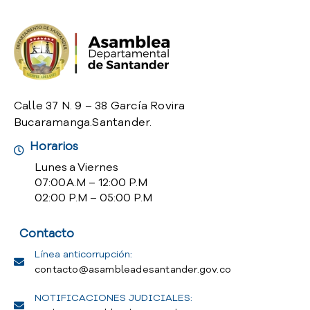
o
P
r
e
g
u
n
Calle 37 N. 9 – 38 García Rovira
t
Bucaramanga.Santander.
a
Horarios
s
f
Lunes a Viernes
r
07:00 A.M – 12:00 P.M
e
02:00 P.M – 05:00 P.M
c
u
Contacto
e
n
Línea anticorrupción:
t
contacto@asambleadesantander.gov.co
e
NOTIFICACIONES JUDICIALES:
s