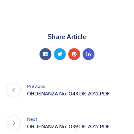
a
C
i
u
d
Share Article
a
d
a
n
í
a
P
a
Previous
r
ORDENANZA No. 043 DE 2012.PDF
t
i
c
i
Next
p
ORDENANZA No. 039 DE 2012.PDF
a