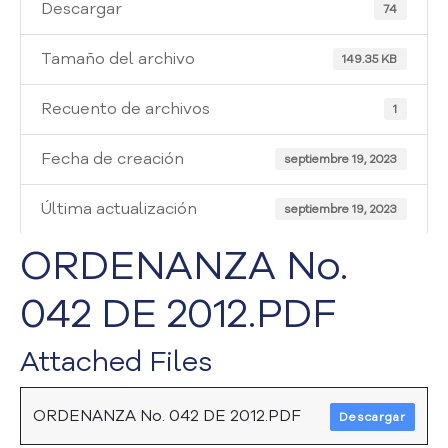
i
Descargar
74
a
A
Tamaño del archivo
149.35 KB
t
e
Recuento de archivos
1
n
c
Fecha de creación
i
septiembre 19, 2023
ó
n
Última actualización
septiembre 19, 2023
y
S
ORDENANZA No.
e
r
042 DE 2012.PDF
v
i
Attached Files
c
i
o
ORDENANZA No. 042 DE 2012.PDF
Descargar
a
l