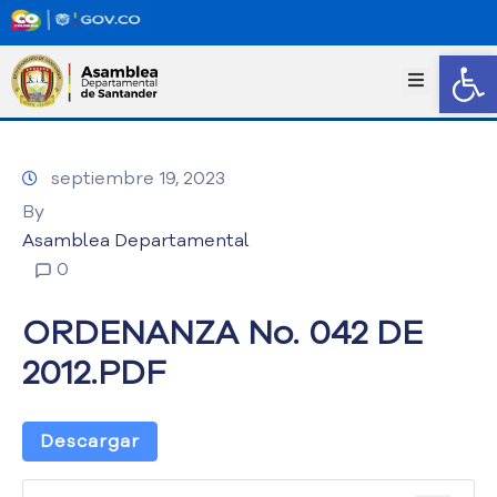
Abrir
I
n
i
c
septiembre 19, 2023
i
o
By
T
Asamblea Departamental
r
0
a
n
ORDENANZA No. 042 DE
s
p
2012.PDF
a
r
e
Descargar
n
c