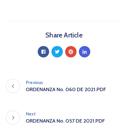
a
C
i
u
d
Share Article
a
d
a
n
í
a
P
a
Previous
r
ORDENANZA No. 060 DE 2021.PDF
t
i
c
i
Next
p
ORDENANZA No. 057 DE 2021.PDF
a