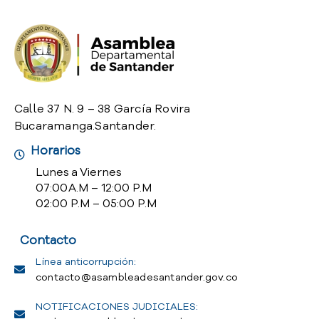
o
P
r
e
g
u
n
Calle 37 N. 9 – 38 García Rovira
t
Bucaramanga.Santander.
a
Horarios
s
f
Lunes a Viernes
r
07:00 A.M – 12:00 P.M
e
02:00 P.M – 05:00 P.M
c
u
Contacto
e
n
Línea anticorrupción:
t
contacto@asambleadesantander.gov.co
e
NOTIFICACIONES JUDICIALES:
s