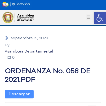
Abrir
I
n
i
c
septiembre 19, 2023
i
o
By
T
Asamblea Departamental
r
0
a
n
ORDENANZA No. 058 DE
s
p
2021.PDF
a
r
e
Descargar
n
c