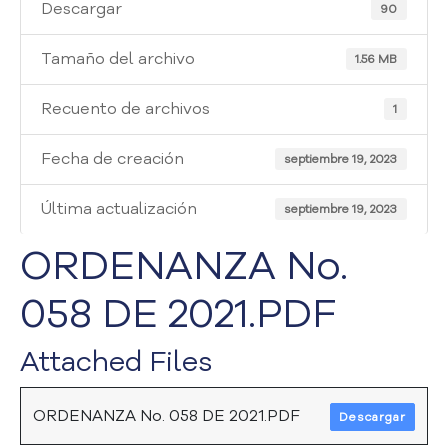
i
Descargar
90
a
A
Tamaño del archivo
1.56 MB
t
e
Recuento de archivos
1
n
c
Fecha de creación
i
septiembre 19, 2023
ó
n
Última actualización
septiembre 19, 2023
y
S
ORDENANZA No.
e
r
058 DE 2021.PDF
v
i
Attached Files
c
i
o
ORDENANZA No. 058 DE 2021.PDF
Descargar
a
l