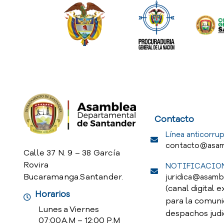
Service Req
Contacto
Línea anticorrup
contacto@asam
Calle 37 N. 9 – 38 García
Rovira
NOTIFICACION
Bucaramanga.Santander.
juridica@asamb
(canal digital e
Horarios
para la comuni
Lunes a Viernes
despachos judi
07:00 A.M – 12:00 P.M