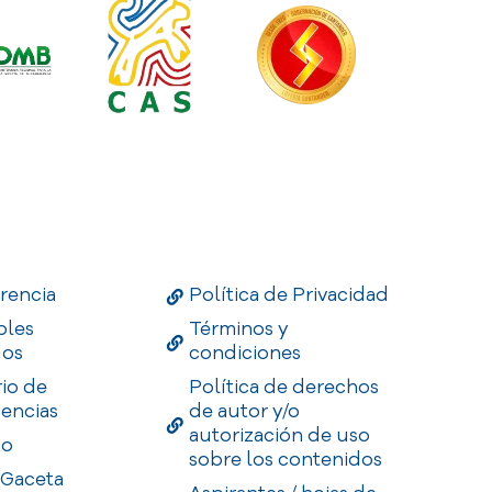
Links
Useful Links
Enlaces
rencia
Política de Privacidad
bles
Términos y
dos
condiciones
rio de
Política de derechos
encias
de autor y/o
autorización de uso
to
sobre los contenidos
 Gaceta