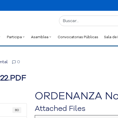
Participa
Asamblea
Convocatorias Públicas
Sala de
ntal
0
22.PDF
ORDENANZA No. 
Attached Files
80