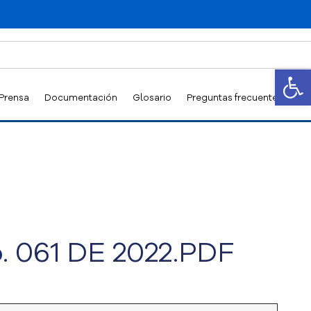
Abrir
 Prensa
Documentación
Glosario
Preguntas frecuentes
061 DE 2022.PDF