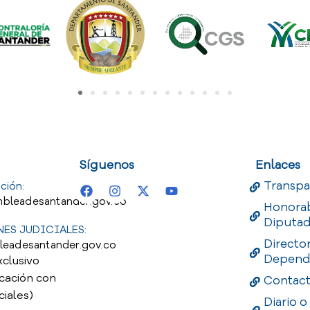
uest
Useful Links
Useful 
Síguenos
Enlaces
Transpa
ción:
bleadesantander.gov.co
Honora
Diputa
ES JUDICIALES:
Directo
leadesantander.gov.co
Depend
xclusivo
cación con
Contac
ciales)
Diario o