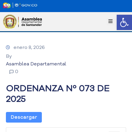
Abrir
I
n
i
c
enero 8, 2026
i
o
By
T
Asamblea Departamental
r
0
a
n
ORDENANZA Nº 073 DE
s
p
2025
a
r
e
Descargar
n
c