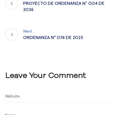
PROYECTO DE ORDENANZA N° 004 DE
A
s
2026
a
m
b
Next
l
e
ORDENANZA Nº 074 DE 2025
a
C
o
n
v
o
Leave Your Comment
c
a
t
o
r
i
a