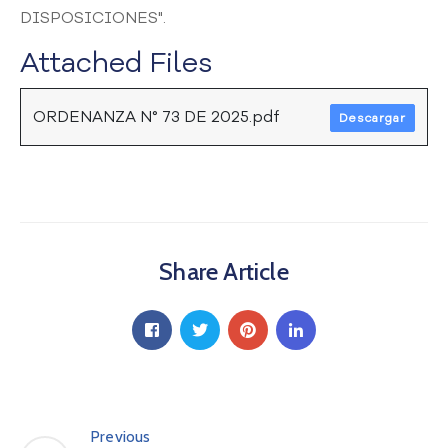
DISPOSICIONES".
a
C
Attached Files
i
u
d
ORDENANZA N° 73 DE 2025.pdf
Descargar
a
d
a
n
í
a
P
Share Article
a
r
t
i
c
i
p
Previous
a