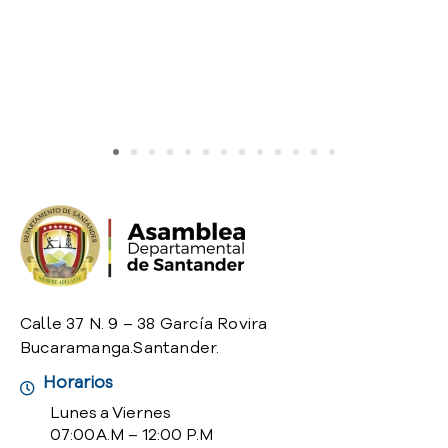
o
P
r
e
g
u
n
t
a
s
f
r
e
c
u
Calle 37 N. 9 – 38 García Rovira
e
Bucaramanga.Santander.
n
Horarios
t
e
Lunes a Viernes
s
07:00 A.M – 12:00 P.M