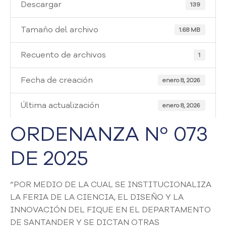
i
Descargar
139
a
A
Tamaño del archivo
1.68 MB
t
e
Recuento de archivos
1
n
c
Fecha de creación
i
enero 8, 2026
ó
n
Última actualización
enero 8, 2026
y
S
ORDENANZA Nº 073
e
r
DE 2025
v
i
c
“POR MEDIO DE LA CUAL SE INSTITUCIONALIZA
i
LA FERIA DE LA CIENCIA, EL DISEÑO Y LA
o
INNOVACIÓN DEL FIQUE EN EL DEPARTAMENTO
a
DE SANTANDER Y SE DICTAN OTRAS
l