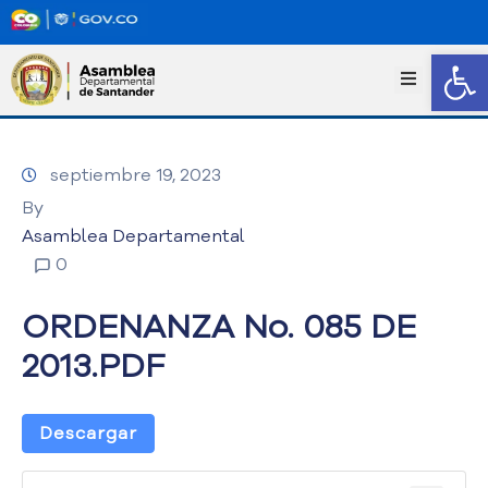
Abrir
I
n
i
c
septiembre 19, 2023
i
o
By
T
Asamblea Departamental
r
0
a
n
ORDENANZA No. 085 DE
s
p
2013.PDF
a
r
e
Descargar
n
c