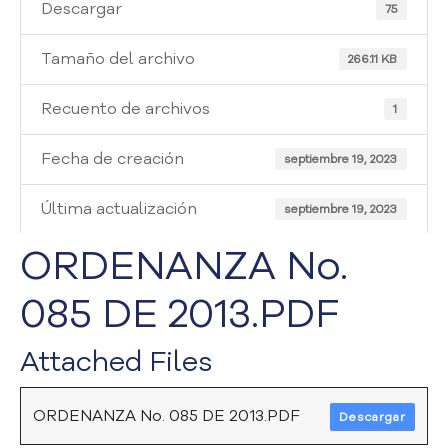
i
Descargar
75
a
A
Tamaño del archivo
266.11 KB
t
e
Recuento de archivos
1
n
c
Fecha de creación
i
septiembre 19, 2023
ó
n
Última actualización
septiembre 19, 2023
y
S
ORDENANZA No.
e
r
085 DE 2013.PDF
v
i
Attached Files
c
i
o
ORDENANZA No. 085 DE 2013.PDF
Descargar
a
l