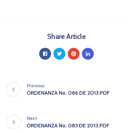
a
C
i
u
d
Share Article
a
d
a
n
í
a
P
a
Previous
r
ORDENANZA No. 086 DE 2013.PDF
t
i
c
i
Next
p
ORDENANZA No. 083 DE 2013.PDF
a