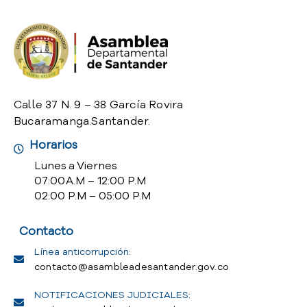
o
P
r
e
g
u
n
Calle 37 N. 9 – 38 García Rovira
t
Bucaramanga.Santander.
a
Horarios
s
f
Lunes a Viernes
r
07:00 A.M – 12:00 P.M
e
02:00 P.M – 05:00 P.M
c
u
Contacto
e
n
Línea anticorrupción:
t
contacto@asambleadesantander.gov.co
e
NOTIFICACIONES JUDICIALES:
s