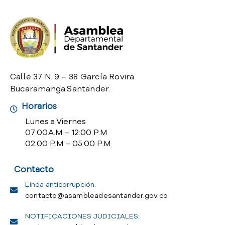
o
P
r
e
g
u
n
Calle 37 N. 9 – 38 García Rovira
t
Bucaramanga.Santander.
a
Horarios
s
f
Lunes a Viernes
r
07:00 A.M – 12:00 P.M
e
02:00 P.M – 05:00 P.M
c
u
Contacto
e
n
Línea anticorrupción:
t
contacto@asambleadesantander.gov.co
e
NOTIFICACIONES JUDICIALES:
s