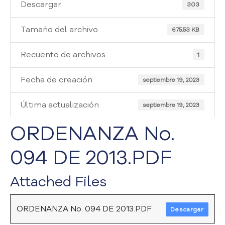
i
Descargar
303
a
A
Tamaño del archivo
675.53 KB
t
e
Recuento de archivos
1
n
c
Fecha de creación
i
septiembre 19, 2023
ó
n
Última actualización
septiembre 19, 2023
y
S
ORDENANZA No.
e
r
094 DE 2013.PDF
v
i
Attached Files
c
i
o
ORDENANZA No. 094 DE 2013.PDF
Descargar
a
l