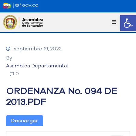
Abrir
I
n
i
c
septiembre 19, 2023
i
o
By
T
Asamblea Departamental
r
0
a
n
ORDENANZA No. 094 DE
s
p
2013.PDF
a
r
e
Descargar
n
c