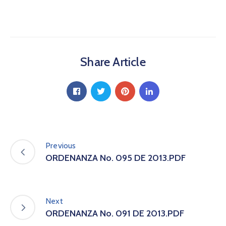
a
C
i
u
d
Share Article
a
d
a
n
í
a
P
a
Previous
r
ORDENANZA No. 095 DE 2013.PDF
t
i
c
i
Next
p
ORDENANZA No. 091 DE 2013.PDF
a