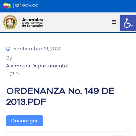
Abrir
I
n
i
c
septiembre 19, 2023
i
o
By
T
Asamblea Departamental
r
0
a
n
ORDENANZA No. 149 DE
s
p
2013.PDF
a
r
e
Descargar
n
c