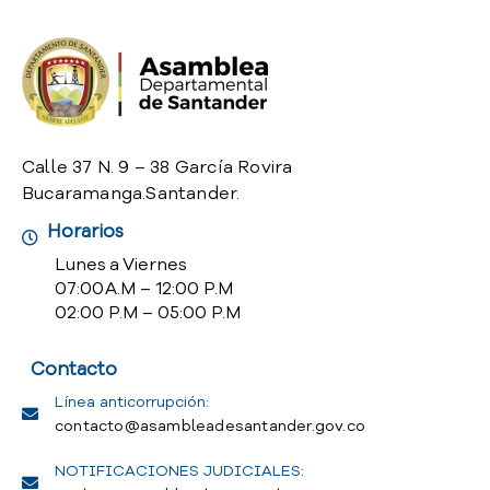
o
P
r
e
g
u
n
Calle 37 N. 9 – 38 García Rovira
t
Bucaramanga.Santander.
a
Horarios
s
f
Lunes a Viernes
r
07:00 A.M – 12:00 P.M
e
02:00 P.M – 05:00 P.M
c
u
Contacto
e
n
Línea anticorrupción:
t
contacto@asambleadesantander.gov.co
e
NOTIFICACIONES JUDICIALES:
s