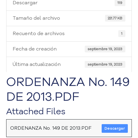
i
Descargar
119
a
A
Tamaño del archivo
221.77 KB
t
e
Recuento de archivos
1
n
c
Fecha de creación
i
septiembre 19, 2023
ó
n
Última actualización
septiembre 19, 2023
y
S
ORDENANZA No. 149
e
r
DE 2013.PDF
v
i
Attached Files
c
i
o
ORDENANZA No. 149 DE 2013.PDF
Descargar
a
l