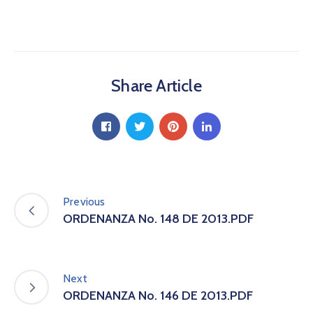
a
C
i
u
d
Share Article
a
d
a
n
í
a
P
a
Previous
r
ORDENANZA No. 148 DE 2013.PDF
t
i
c
i
Next
p
ORDENANZA No. 146 DE 2013.PDF
a