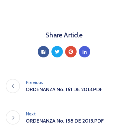
a
C
i
u
d
Share Article
a
d
a
n
í
a
P
a
Previous
r
ORDENANZA No. 161 DE 2013.PDF
t
i
c
i
Next
p
ORDENANZA No. 158 DE 2013.PDF
a