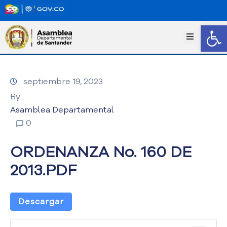
Abrir
I
n
i
c
septiembre 19, 2023
i
o
By
T
Asamblea Departamental
r
0
a
n
ORDENANZA No. 160 DE
s
p
2013.PDF
a
r
e
Descargar
n
c