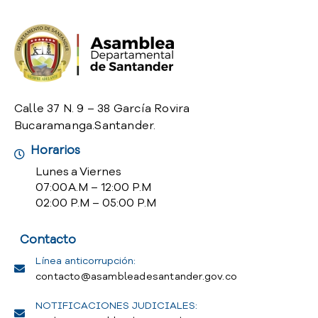
o
P
r
e
g
u
n
Calle 37 N. 9 – 38 García Rovira
t
Bucaramanga.Santander.
a
Horarios
s
f
Lunes a Viernes
r
07:00 A.M – 12:00 P.M
e
02:00 P.M – 05:00 P.M
c
u
Contacto
e
n
Línea anticorrupción:
t
contacto@asambleadesantander.gov.co
e
NOTIFICACIONES JUDICIALES:
s