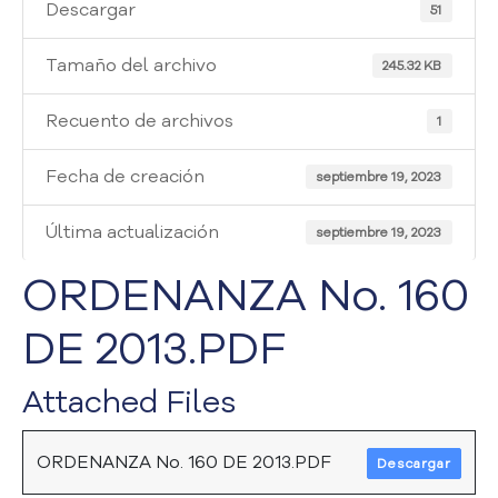
i
Descargar
51
a
A
Tamaño del archivo
245.32 KB
t
e
Recuento de archivos
1
n
c
Fecha de creación
i
septiembre 19, 2023
ó
n
Última actualización
septiembre 19, 2023
y
S
ORDENANZA No. 160
e
r
DE 2013.PDF
v
i
Attached Files
c
i
o
ORDENANZA No. 160 DE 2013.PDF
Descargar
a
l