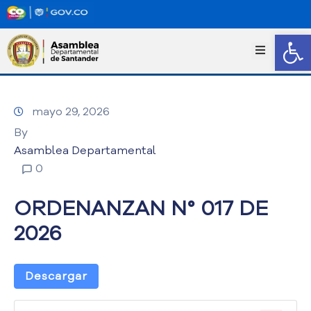
Abrir
I
n
i
c
mayo 29, 2026
i
o
By
T
Asamblea Departamental
r
0
a
n
ORDENANZAN N° 017 DE
s
p
2026
a
r
e
Descargar
n
c