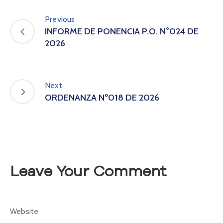
A
s
Previous
a
INFORME DE PONENCIA P.O. N°024 DE
m
2026
b
l
e
a
Next
C
ORDENANZA Nº018 DE 2026
o
n
v
o
c
a
Leave Your Comment
t
o
r
i
a