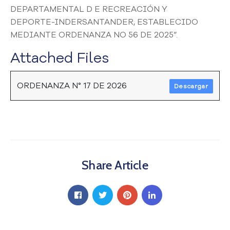
DEPARTAMENTAL D E RECREACIÓN Y
a
C
DEPORTE-INDERSANTANDER, ESTABLECIDO
i
MEDIANTE ORDENANZA NO 56 DE 2025”.
u
Attached Files
d
a
d
ORDENANZA N° 17 DE 2026
Descargar
a
n
í
a
P
a
r
Share Article
t
i
c
i
p
a