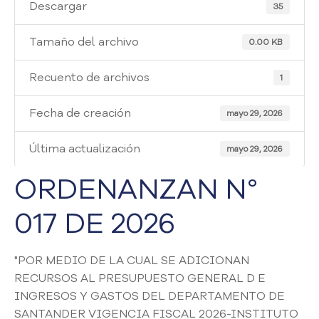
i
Descargar
35
a
A
Tamaño del archivo
0.00 KB
t
e
Recuento de archivos
1
n
c
Fecha de creación
i
mayo 29, 2026
ó
n
Última actualización
mayo 29, 2026
y
S
ORDENANZAN N°
e
r
017 DE 2026
v
i
c
"POR MEDIO DE LA CUAL SE ADICIONAN
i
RECURSOS AL PRESUPUESTO GENERAL D E
o
INGRESOS Y GASTOS DEL DEPARTAMENTO DE
a
SANTANDER VIGENCIA FISCAL 2026-INSTITUTO
l