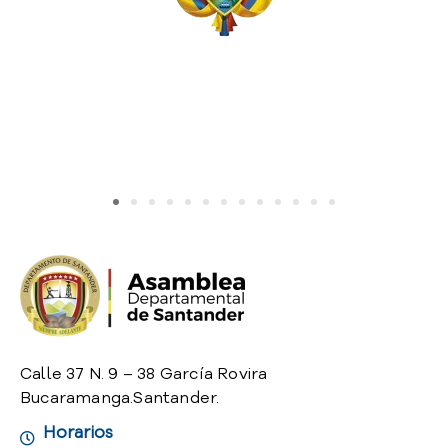
o
P
r
e
g
u
n
t
a
s
f
r
e
c
u
e
n
Calle 37 N. 9 – 38 García Rovira
t
Bucaramanga.Santander.
e
Horarios
s