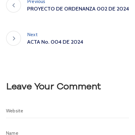
Previous
A
PROYECTO DE ORDENANZA 002 DE 2024
s
a
m
b
Next
l
ACTA No. 004 DE 2024
e
a
C
o
n
v
Leave Your Comment
o
c
a
t
o
r
i
a