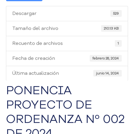
i
a
Descargar
529
A
t
e
Tamaño del archivo
210.13 KB
n
c
Recuento de archivos
1
i
ó
Fecha de creación
febrero 28, 2024
n
y
Última actualización
S
junio 14, 2024
e
PONENCIA
r
v
PROYECTO DE
i
c
i
ORDENANZA Nº 002
o
a
DE 2024
l