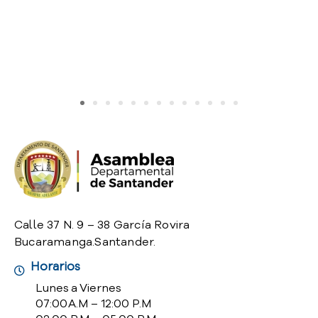
o
P
r
e
g
u
n
t
a
s
f
r
e
c
Calle 37 N. 9 – 38 García Rovira
u
Bucaramanga.Santander.
e
n
Horarios
t
Lunes a Viernes
e
07:00 A.M – 12:00 P.M
s