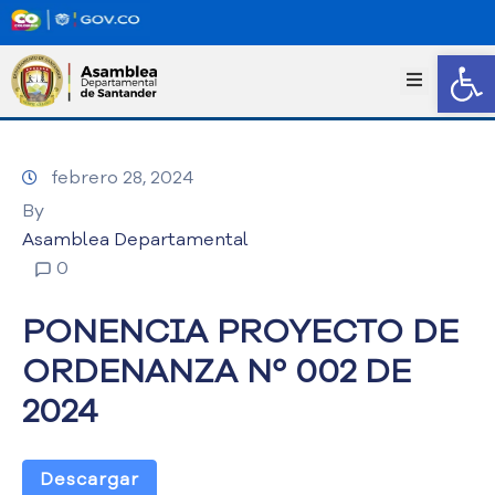
Abrir
I
n
i
c
febrero 28, 2024
i
o
By
T
Asamblea Departamental
r
0
a
n
PONENCIA PROYECTO DE
s
p
ORDENANZA Nº 002 DE
a
2024
r
e
n
c
Descargar