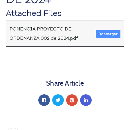
a
Attached Files
C
i
u
PONENCIA PROYECTO DE
d
Descargar
a
ORDENANZA 002 de 2024.pdf
d
a
n
í
a
P
Share Article
a
r
t
i
c
i
p
a