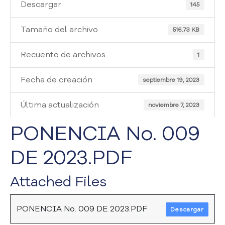
i
Descargar
145
a
A
Tamaño del archivo
516.73 KB
t
e
Recuento de archivos
1
n
c
Fecha de creación
i
septiembre 19, 2023
ó
n
Última actualización
noviembre 7, 2023
y
S
PONENCIA No. 009
e
r
DE 2023.PDF
v
i
Attached Files
c
i
o
PONENCIA No. 009 DE 2023.PDF
Descargar
a
l