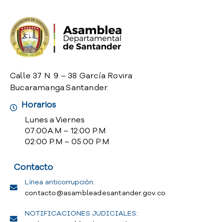
o
P
r
e
g
u
n
Calle 37 N. 9 – 38 García Rovira
t
Bucaramanga.Santander.
a
Horarios
s
f
Lunes a Viernes
r
07:00 A.M – 12:00 P.M
e
02:00 P.M – 05:00 P.M
c
u
Contacto
e
n
Línea anticorrupción:
t
contacto@asambleadesantander.gov.co
e
NOTIFICACIONES JUDICIALES:
s