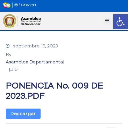
Abrir
I
n
i
c
septiembre 19, 2023
i
o
By
T
Asamblea Departamental
r
0
a
n
PONENCIA No. 009 DE
s
p
2023.PDF
a
r
e
Descargar
n
c