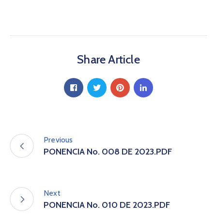
a
C
i
u
d
Share Article
a
d
a
n
í
a
P
a
Previous
r
PONENCIA No. 008 DE 2023.PDF
t
i
c
i
Next
p
PONENCIA No. 010 DE 2023.PDF
a